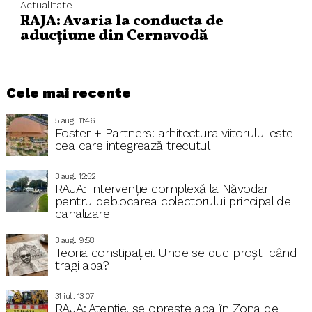
Actualitate
RAJA: Avaria la conducta de
aducțiune din Cernavodă
Cele mai recente
5 aug.. 11:46
Foster + Partners: arhitectura viitorului este
cea care integrează trecutul
3 aug.. 12:52
RAJA: Intervenție complexă la Năvodari
pentru deblocarea colectorului principal de
canalizare
3 aug.. 9:58
Teoria constipației. Unde se duc proștii când
tragi apa?
31 iul.. 13:07
RAJA: Atenție, se oprește apa în Zona de