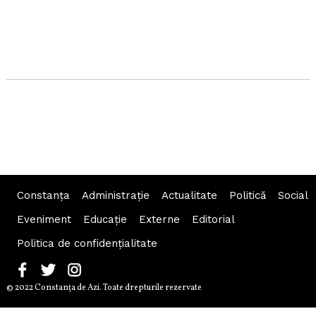
Constanța
Administraţie
Actualitate
Politică
Social
Eveniment
Educaţie
Externe
Editorial
Politica de confidențialitate
© 2022 Constanţa de Azi. Toate drepturile rezervate