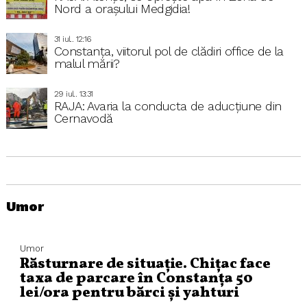
Nord a orașului Medgidia!
31 iul.. 12:16
Constanța, viitorul pol de clădiri office de la
malul mării?
29 iul.. 13:31
RAJA: Avaria la conducta de aducțiune din
Cernavodă
Umor
Umor
Răsturnare de situație. Chițac face
taxa de parcare în Constanța 50
lei/ora pentru bărci și yahturi