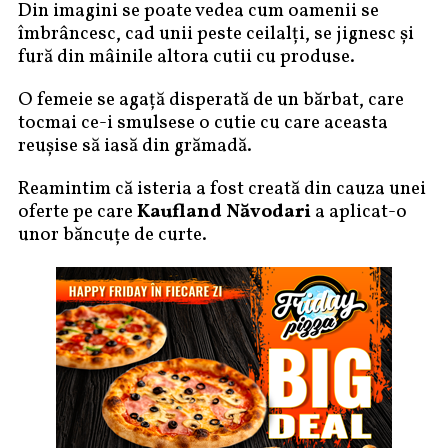
Din imagini se poate vedea cum oamenii se
îmbrâncesc, cad unii peste ceilalți, se jignesc și
fură din mâinile altora cutii cu produse.
O femeie se agață disperată de un bărbat, care
tocmai ce-i smulsese o cutie cu care aceasta
reușise să iasă din grămadă.
Reamintim că isteria a fost creată din cauza unei
oferte pe care
Kaufland Năvodari
a aplicat-o
unor băncuțe de curte.