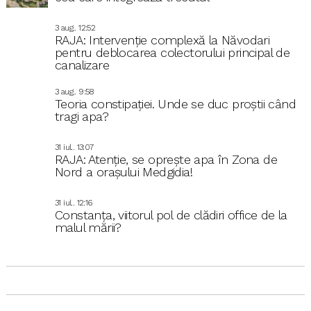
3 aug.. 12:52
RAJA: Intervenție complexă la Năvodari
pentru deblocarea colectorului principal de
canalizare
3 aug.. 9:58
Teoria constipației. Unde se duc proștii când
tragi apa?
31 iul.. 13:07
RAJA: Atenție, se oprește apa în Zona de
Nord a orașului Medgidia!
31 iul.. 12:16
Constanța, viitorul pol de clădiri office de la
malul mării?