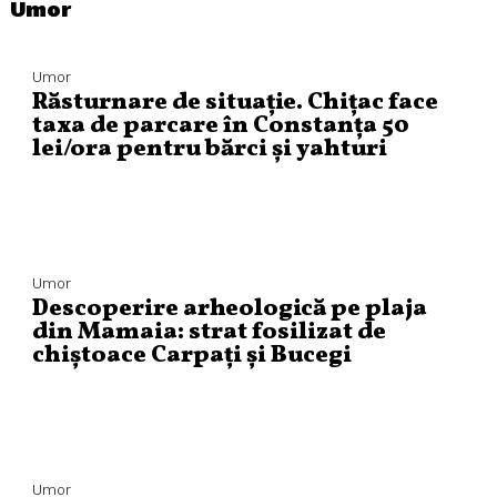
Umor
Umor
Răsturnare de situație. Chițac face
taxa de parcare în Constanța 50
lei/ora pentru bărci și yahturi
Umor
Descoperire arheologică pe plaja
din Mamaia: strat fosilizat de
chiștoace Carpați și Bucegi
Umor