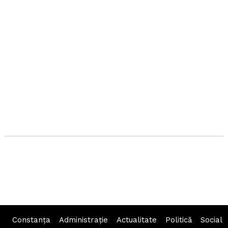
Constanța
Administraţie
Actualitate
Politică
Social