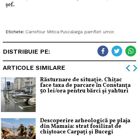
șef.
Etichete:
Carrefour
Mitica Puscalarga
pamflet
umor.
DISTRIBUIE PE:
ARTICOLE SIMILARE
Răsturnare de situație. Chițac
face taxa de parcare în Constanța
50 lei/ora pentru bărci și yahturi
Descoperire arheologică pe plaja
din Mamaia: strat fosilizat de
chiștoace Carpați și Bucegi