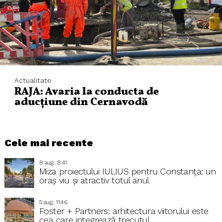
Actualitate
RAJA: Avaria la conducta de
aducțiune din Cernavodă
Cele mai recente
8 aug.. 8:41
Miza proiectului IULIUS pentru Constanța: un
oraș viu și atractiv totul anul
5 aug.. 11:46
Foster + Partners: arhitectura viitorului este
cea care integrează trecutul