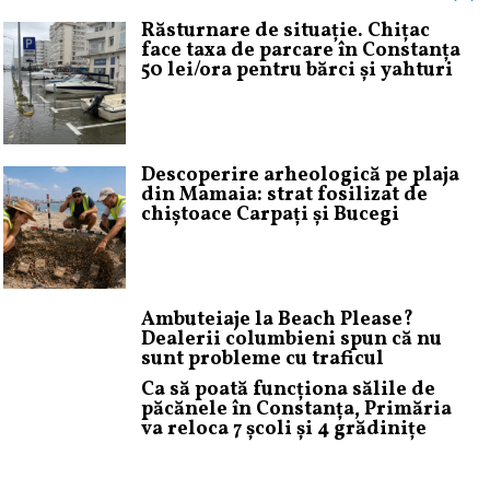
Răsturnare de situație. Chițac
face taxa de parcare în Constanța
50 lei/ora pentru bărci și yahturi
Descoperire arheologică pe plaja
din Mamaia: strat fosilizat de
chiștoace Carpați și Bucegi
Ambuteiaje la Beach Please?
Dealerii columbieni spun că nu
sunt probleme cu traficul
Ca să poată funcționa sălile de
păcănele în Constanța, Primăria
va reloca 7 școli și 4 grădinițe