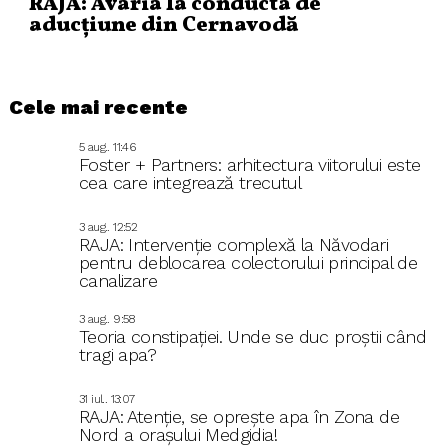
RAJA: Avaria la conducta de
aducțiune din Cernavodă
Cele mai recente
5 aug.. 11:46
Foster + Partners: arhitectura viitorului este
cea care integrează trecutul
3 aug.. 12:52
RAJA: Intervenție complexă la Năvodari
pentru deblocarea colectorului principal de
canalizare
3 aug.. 9:58
Teoria constipației. Unde se duc proștii când
tragi apa?
31 iul.. 13:07
RAJA: Atenție, se oprește apa în Zona de
Nord a orașului Medgidia!