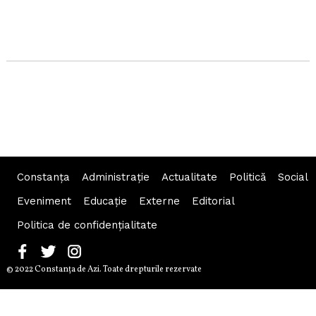
Constanța
Administraţie
Actualitate
Politică
Social
Eveniment
Educaţie
Externe
Editorial
Politica de confidențialitate
© 2022 Constanţa de Azi. Toate drepturile rezervate