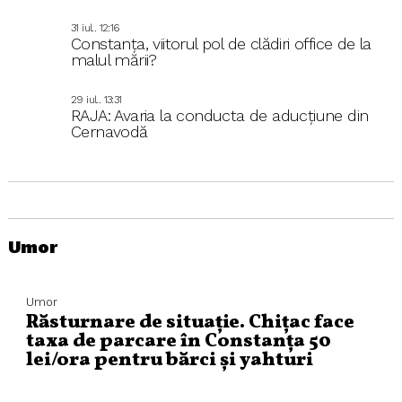
31 iul.. 12:16
Constanța, viitorul pol de clădiri office de la
malul mării?
29 iul.. 13:31
RAJA: Avaria la conducta de aducțiune din
Cernavodă
Umor
Umor
Răsturnare de situație. Chițac face
taxa de parcare în Constanța 50
lei/ora pentru bărci și yahturi