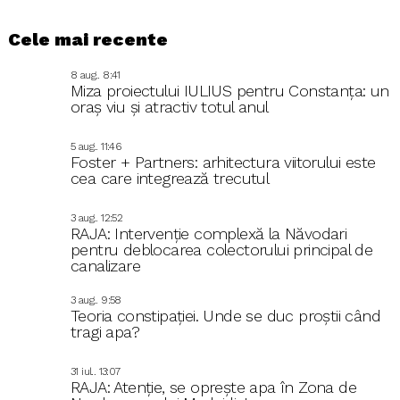
Cele mai recente
8 aug.. 8:41
Miza proiectului IULIUS pentru Constanța: un
oraș viu și atractiv totul anul
5 aug.. 11:46
Foster + Partners: arhitectura viitorului este
cea care integrează trecutul
3 aug.. 12:52
RAJA: Intervenție complexă la Năvodari
pentru deblocarea colectorului principal de
canalizare
3 aug.. 9:58
Teoria constipației. Unde se duc proștii când
tragi apa?
31 iul.. 13:07
RAJA: Atenție, se oprește apa în Zona de