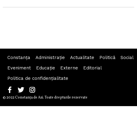
Constanța
Administraţie
Actualitate
Politică
Social
Eveniment
Educaţie
Externe
Editorial
Politica de confidențialitate
© 2022 Constanţa de Azi. Toate drepturile rezervate