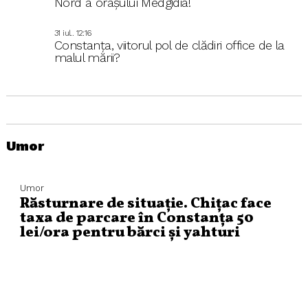
Nord a orașului Medgidia!
31 iul.. 12:16
Constanța, viitorul pol de clădiri office de la
malul mării?
Umor
Umor
Răsturnare de situație. Chițac face
taxa de parcare în Constanța 50
lei/ora pentru bărci și yahturi