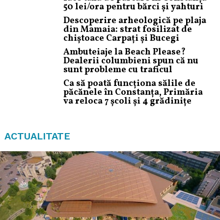
50 lei/ora pentru bărci și yahturi
Descoperire arheologică pe plaja
din Mamaia: strat fosilizat de
chiștoace Carpați și Bucegi
Ambuteiaje la Beach Please?
Dealerii columbieni spun că nu
sunt probleme cu traficul
Ca să poată funcționa sălile de
păcănele în Constanța, Primăria
va reloca 7 școli și 4 grădinițe
ACTUALITATE