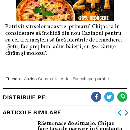
Potrivit surselor noastre, primarul Chițac ia în
considerare să închidă din nou Cazinoul pentru
ca cei trei meșteri să facă lucrările de remediere.
„Șefu, fac preț bun, aduc băieții, cu 3-4 căruțe
cărăm și molozu”.
Etichete:
Cazino Constanta
Mitica Puscalarga
pamflet
DISTRIBUIE PE:
ARTICOLE SIMILARE
Răsturnare de situație. Chițac
face taxa de parcare în Constanța