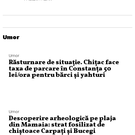
Umor
Umor
Răsturnare de situație. Chițac face
taxa de parcare în Constanța 50
lei/ora pentru bărci și yahturi
Umor
Descoperire arheologică pe plaja
din Mamaia: strat fosilizat de
chiștoace Carpați și Bucegi