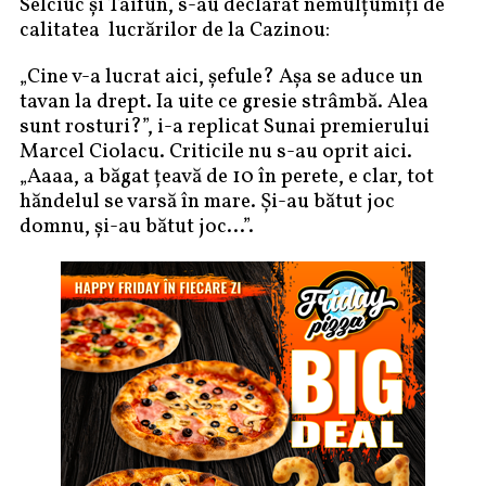
Selciuc și Taifun, s-au declarat nemulțumiți de
calitatea lucrărilor de la Cazinou:
„Cine v-a lucrat aici, șefule? Așa se aduce un
tavan la drept. Ia uite ce gresie strâmbă. Alea
sunt rosturi?”, i-a replicat Sunai premierului
Marcel Ciolacu. Criticile nu s-au oprit aici.
„Aaaa, a băgat țeavă de 10 în perete, e clar, tot
hăndelul se varsă în mare. Și-au bătut joc
domnu, și-au bătut joc…”.