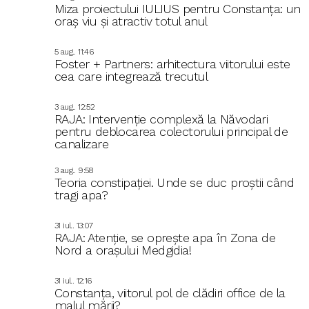
Miza proiectului IULIUS pentru Constanța: un
oraș viu și atractiv totul anul
5 aug.. 11:46
Foster + Partners: arhitectura viitorului este
cea care integrează trecutul
3 aug.. 12:52
RAJA: Intervenție complexă la Năvodari
pentru deblocarea colectorului principal de
canalizare
3 aug.. 9:58
Teoria constipației. Unde se duc proștii când
tragi apa?
31 iul.. 13:07
RAJA: Atenție, se oprește apa în Zona de
Nord a orașului Medgidia!
31 iul.. 12:16
Constanța, viitorul pol de clădiri office de la
malul mării?