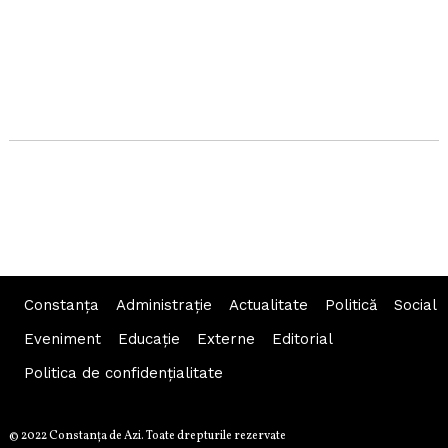
Constanța
Administraţie
Actualitate
Politică
Social
Eveniment
Educaţie
Externe
Editorial
Politica de confidențialitate
© 2022 Constanţa de Azi. Toate drepturile rezervate