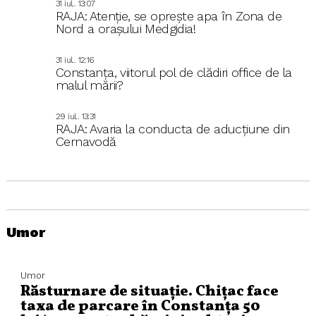
31 iul.. 13:07
RAJA: Atenție, se oprește apa în Zona de
Nord a orașului Medgidia!
31 iul.. 12:16
Constanța, viitorul pol de clădiri office de la
malul mării?
29 iul.. 13:31
RAJA: Avaria la conducta de aducțiune din
Cernavodă
Umor
Umor
Răsturnare de situație. Chițac face
taxa de parcare în Constanța 50