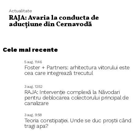
Actualitate
RAJA: Avaria la conducta de
aducțiune din Cernavodă
Cele mai recente
5 aug.. 11:46
Foster + Partners: arhitectura viitorului este
cea care integrează trecutul
3 aug.. 12:52
RAJA: Intervenție complexă la Năvodari
pentru deblocarea colectorului principal de
canalizare
3 aug.. 9:58
Teoria constipației. Unde se duc proștii când
tragi apa?