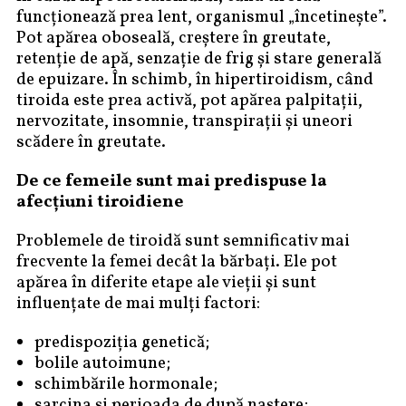
funcționează prea lent, organismul „încetinește”.
Pot apărea oboseală, creștere în greutate,
retenție de apă, senzație de frig și stare generală
de epuizare. În schimb, în hipertiroidism, când
tiroida este prea activă, pot apărea palpitații,
nervozitate, insomnie, transpirații și uneori
scădere în greutate.
De ce femeile sunt mai predispuse la
afecțiuni tiroidiene
Problemele de tiroidă sunt semnificativ mai
frecvente la femei decât la bărbați. Ele pot
apărea în diferite etape ale vieții și sunt
influențate de mai mulți factori:
predispoziția genetică;
bolile autoimune;
schimbările hormonale;
sarcina și perioada de după naștere;