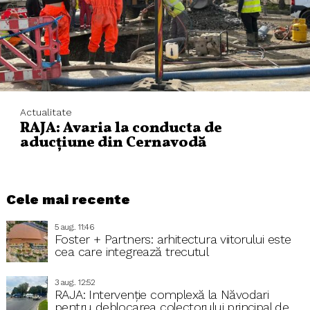
Actualitate
RAJA: Avaria la conducta de
aducțiune din Cernavodă
Cele mai recente
5 aug.. 11:46
Foster + Partners: arhitectura viitorului este
cea care integrează trecutul
3 aug.. 12:52
RAJA: Intervenție complexă la Năvodari
pentru deblocarea colectorului principal de