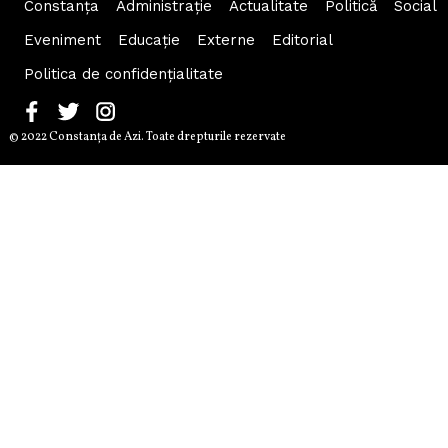
Constanța
Administraţie
Actualitate
Politică
Social
Eveniment
Educaţie
Externe
Editorial
Politica de confidențialitate
© 2022 Constanţa de Azi. Toate drepturile rezervate