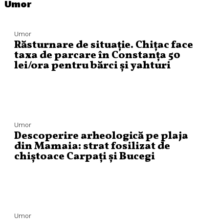
Umor
Umor
Răsturnare de situație. Chițac face
taxa de parcare în Constanța 50
lei/ora pentru bărci și yahturi
Umor
Descoperire arheologică pe plaja
din Mamaia: strat fosilizat de
chiștoace Carpați și Bucegi
Umor