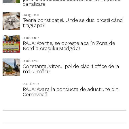
canalizare
3 aug.. 9:58
Teoria constipației. Unde se duc proștii când
tragi apa?
31 iul.. 13:07
RAJA: Atenție, se oprește apa în Zona de
Nord a orașului Medgidia!
31 iul.. 12:16
Constanța, viitorul pol de clădiri office de la
malul mării?
29 iul.. 13:31
RAJA: Avaria la conducta de aducțiune din
Cernavodă