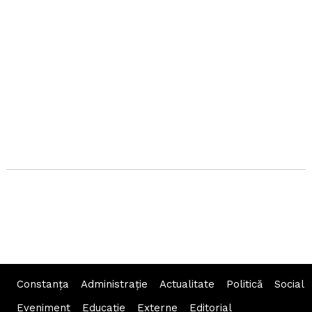
Constanța
Administraţie
Actualitate
Politică
Social
Eveniment
Educaţie
Externe
Editorial