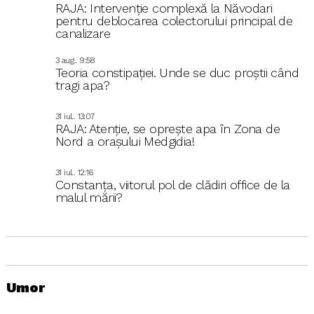
RAJA: Intervenție complexă la Năvodari
pentru deblocarea colectorului principal de
canalizare
3 aug.. 9:58
Teoria constipației. Unde se duc proștii când
tragi apa?
31 iul.. 13:07
RAJA: Atenție, se oprește apa în Zona de
Nord a orașului Medgidia!
31 iul.. 12:16
Constanța, viitorul pol de clădiri office de la
malul mării?
Umor