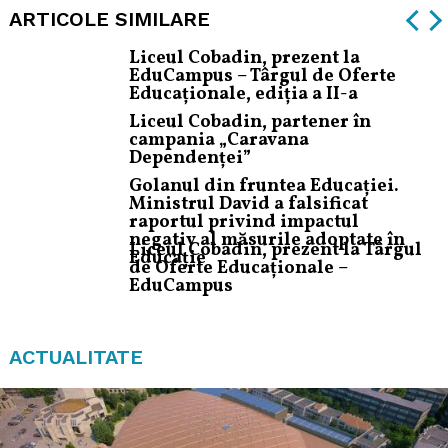
ARTICOLE SIMILARE
Liceul Cobadin, prezent la
EduCampus – Târgul de Oferte
Educaționale, ediția a II-a
Liceul Cobadin, partener în
campania „Caravana
Dependenței”
Golanul din fruntea Educației.
Ministrul David a falsificat
raportul privind impactul
negativ al măsurile adoptate în
Liceul Cobadin, prezent la Târgul
Educație
de Oferte Educaționale –
EduCampus
ACTUALITATE