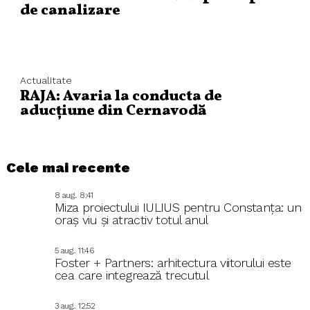
de canalizare
Actualitate
RAJA: Avaria la conducta de
aducțiune din Cernavodă
Cele mai recente
8 aug.. 8:41
Miza proiectului IULIUS pentru Constanța: un
oraș viu și atractiv totul anul
5 aug.. 11:46
Foster + Partners: arhitectura viitorului este
cea care integrează trecutul
3 aug.. 12:52