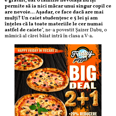
e gratuit, dar o familie nevoiașă nu își
permite să ia nici măcar unui singur copil ce
are nevoie… Așadar, ce face dacă are mai
mulți? Un caiet studențesc e 5 lei și am
înțeles că la toate materiile le cer numai
astfel de caiete
”, ne-a povestit Șaizer Dabu, o
mămică al cărei băiat intră în clasa a V-a.