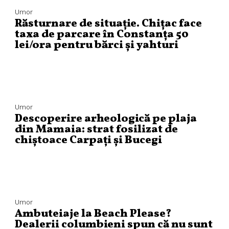
Umor
Răsturnare de situație. Chițac face
taxa de parcare în Constanța 50
lei/ora pentru bărci și yahturi
Umor
Descoperire arheologică pe plaja
din Mamaia: strat fosilizat de
chiștoace Carpați și Bucegi
Umor
Ambuteiaje la Beach Please?
Dealerii columbieni spun că nu sunt