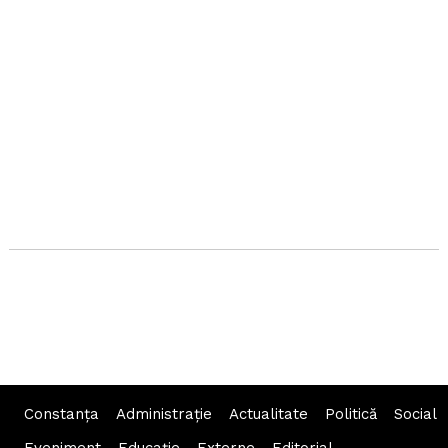
Constanța
Administraţie
Actualitate
Politică
Social
Eveniment
Educaţie
Externe
Editorial