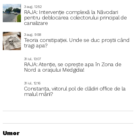
3 aug.. 12:52
RAJA: Intervenție complexă la Năvodari
pentru deblocarea colectorului principal de
canalizare
3 aug.. 9:58
Teoria constipației. Unde se duc proștii când
tragi apa?
31 iul.. 13:07
RAJA: Atenție, se oprește apa în Zona de
Nord a orașului Medgidia!
31 iul.. 12:16
Constanța, viitorul pol de clădiri office de la
malul mării?
Umor