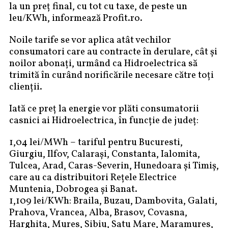
la un preț final, cu tot cu taxe, de peste un
leu/KWh, informează Profit.ro.
Noile tarife se vor aplica atât vechilor
consumatori care au contracte în derulare, cât și
noilor abonați, urmând ca Hidroelectrica să
trimită în curând norificările necesare către toți
clienții.
Iată ce preț la energie vor plăti consumatorii
casnici ai Hidroelectrica, în funcție de județ:
1,04 lei/MWh – tariful pentru Bucuresti,
Giurgiu, Ilfov, Calarași, Constanta, Ialomita,
Tulcea, Arad, Caras-Severin, Hunedoara și Timiș,
care au ca distribuitori Rețele Electrice
Muntenia, Dobrogea și Banat.
1,109 lei/KWh: Braila, Buzau, Dambovita, Galati,
Prahova, Vrancea, Alba, Brasov, Covasna,
Harghita, Mures, Sibiu, Satu Mare, Maramures,