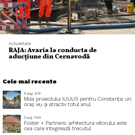
Actualitate
RAJA: Avaria la conducta de
aducțiune din Cernavodă
Cele mai recente
8 aug.. 8:41
Miza proiectului IULIUS pentru Constanța: un
oraș viu și atractiv totul anul
5 aug.. 11:46
Foster + Partners: arhitectura viitorului este
cea care integrează trecutul