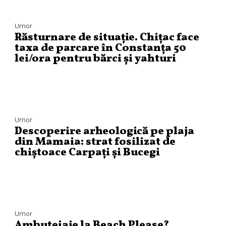
Umor
Răsturnare de situație. Chițac face
taxa de parcare în Constanța 50
lei/ora pentru bărci și yahturi
Umor
Descoperire arheologică pe plaja
din Mamaia: strat fosilizat de
chiștoace Carpați și Bucegi
Umor
Ambuteiaje la Beach Please?