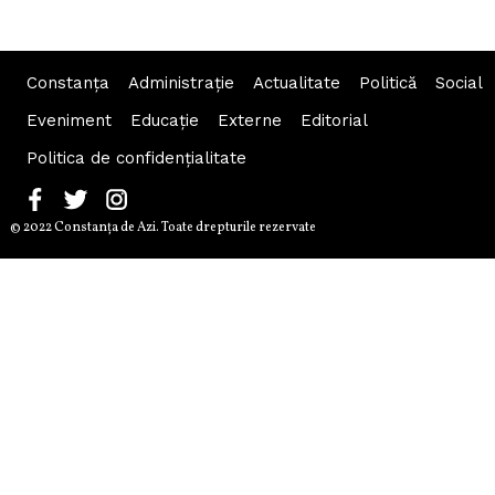
Constanța
Administraţie
Actualitate
Politică
Social
Eveniment
Educaţie
Externe
Editorial
Politica de confidențialitate
© 2022 Constanţa de Azi. Toate drepturile rezervate