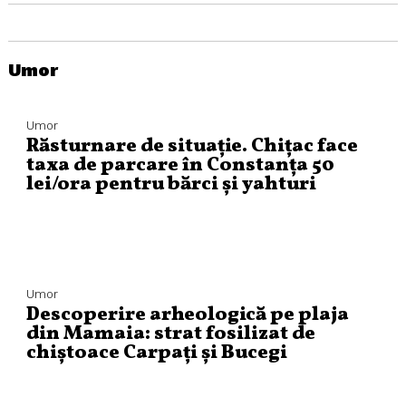
Umor
Umor
Răsturnare de situație. Chițac face
taxa de parcare în Constanța 50
lei/ora pentru bărci și yahturi
Umor
Descoperire arheologică pe plaja
din Mamaia: strat fosilizat de
chiștoace Carpați și Bucegi