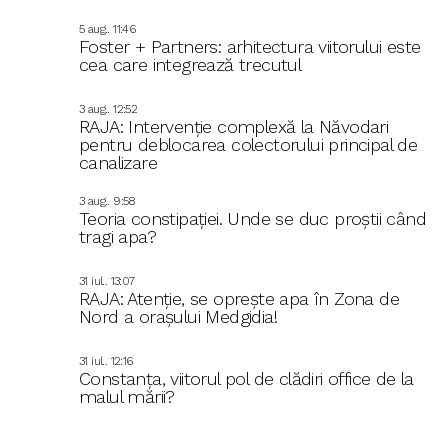
5 aug.. 11:46
Foster + Partners: arhitectura viitorului este
cea care integrează trecutul
3 aug.. 12:52
RAJA: Intervenție complexă la Năvodari
pentru deblocarea colectorului principal de
canalizare
3 aug.. 9:58
Teoria constipației. Unde se duc proștii când
tragi apa?
31 iul.. 13:07
RAJA: Atenție, se oprește apa în Zona de
Nord a orașului Medgidia!
31 iul.. 12:16
Constanța, viitorul pol de clădiri office de la
malul mării?