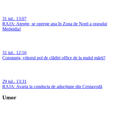
31 iul.. 13:07
RAJA: Atenție, se oprește apa în Zona de Nord a orașului
Medgidia!
31 iul.. 12:16
Constanța, viitorul pol de clădiri office de la malul mării?
29 iul.. 13:31
RAJA: Avaria la conducta de aducțiune din Cernavodă
Umor