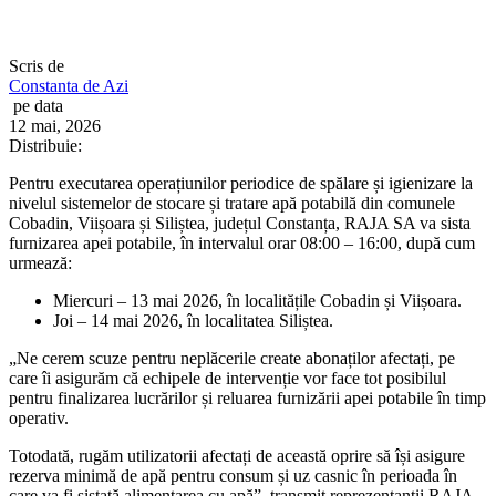
Scris de
Constanta de Azi
pe data
12 mai, 2026
Distribuie:
Pentru executarea operațiunilor periodice de spălare și igienizare la
nivelul sistemelor de stocare și tratare apă potabilă din comunele
Cobadin, Viișoara și Siliștea, județul Constanța, RAJA SA va sista
furnizarea apei potabile, în intervalul orar 08:00 – 16:00, după cum
urmează:
Miercuri – 13 mai 2026, în localitățile Cobadin și Viișoara.
Joi – 14 mai 2026, în localitatea Siliștea.
„Ne cerem scuze pentru neplăcerile create abonaților afectați, pe
care îi asigurăm că echipele de intervenție vor face tot posibilul
pentru finalizarea lucrărilor și reluarea furnizării apei potabile în timp
operativ.
Totodată, rugăm utilizatorii afectați de această oprire să își asigure
rezerva minimă de apă pentru consum și uz casnic în perioada în
care va fi sistată alimentarea cu apă”, transmit reprezentanții RAJA.