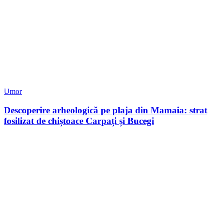
Umor
Descoperire arheologică pe plaja din Mamaia: strat
fosilizat de chiștoace Carpați și Bucegi