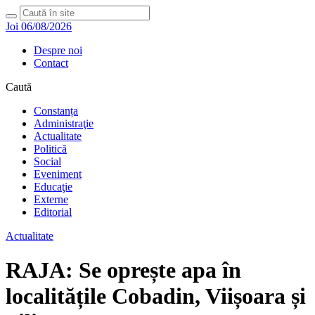
Joi 06/08/2026
Despre noi
Contact
Caută
Constanța
Administraţie
Actualitate
Politică
Social
Eveniment
Educaţie
Externe
Editorial
Actualitate
RAJA: Se oprește apa în
localitățile Cobadin, Viișoara și