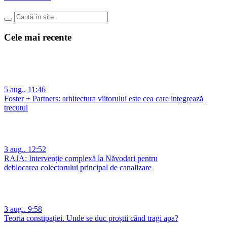
Cele mai recente
5 aug.. 11:46
Foster + Partners: arhitectura viitorului este cea care integrează
trecutul
3 aug.. 12:52
RAJA: Intervenție complexă la Năvodari pentru
deblocarea colectorului principal de canalizare
3 aug.. 9:58
Teoria constipației. Unde se duc proștii când tragi apa?