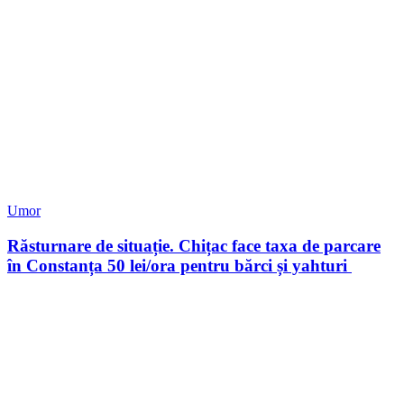
Umor
Răsturnare de situație. Chițac face taxa de parcare
în Constanța 50 lei/ora pentru bărci și yahturi