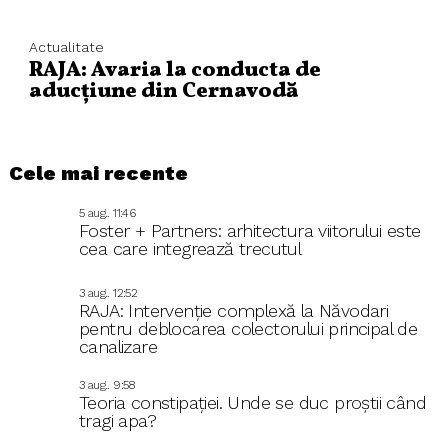
Actualitate
RAJA: Avaria la conducta de
aducțiune din Cernavodă
Cele mai recente
5 aug.. 11:46
Foster + Partners: arhitectura viitorului este
cea care integrează trecutul
3 aug.. 12:52
RAJA: Intervenție complexă la Năvodari
pentru deblocarea colectorului principal de
canalizare
3 aug.. 9:58
Teoria constipației. Unde se duc proștii când
tragi apa?