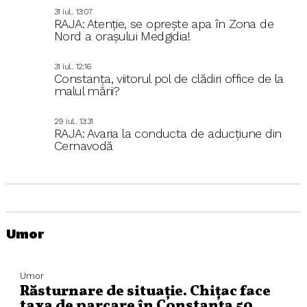
31 iul.. 13:07
RAJA: Atenție, se oprește apa în Zona de
Nord a orașului Medgidia!
31 iul.. 12:16
Constanța, viitorul pol de clădiri office de la
malul mării?
29 iul.. 13:31
RAJA: Avaria la conducta de aducțiune din
Cernavodă
Umor
Umor
Răsturnare de situație. Chițac face
taxa de parcare în Constanța 50