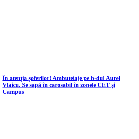
În atenția șoferilor! Ambuteiaje pe b-dul Aurel
Vlaicu. Se sapă în carosabil în zonele CET și
Campus