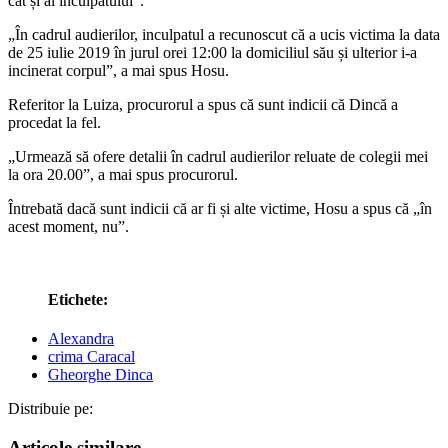
cât și al inculpatului”.
„În cadrul audierilor, inculpatul a recunoscut că a ucis victima la data
de 25 iulie 2019 în jurul orei 12:00 la domiciliul său și ulterior i-a
incinerat corpul”, a mai spus Hosu.
Referitor la Luiza, procurorul a spus că sunt indicii că Dincă a
procedat la fel.
„Urmează să ofere detalii în cadrul audierilor reluate de colegii mei
la ora 20.00”, a mai spus procurorul.
Întrebată dacă sunt indicii că ar fi și alte victime, Hosu a spus că „în
acest moment, nu”.
Etichete:
Alexandra
crima Caracal
Gheorghe Dinca
Distribuie pe:
Articole similare