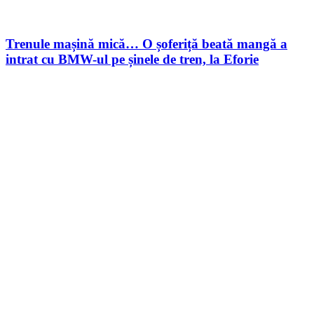
Trenule mașină mică… O șoferiță beată mangă a
intrat cu BMW-ul pe șinele de tren, la Eforie