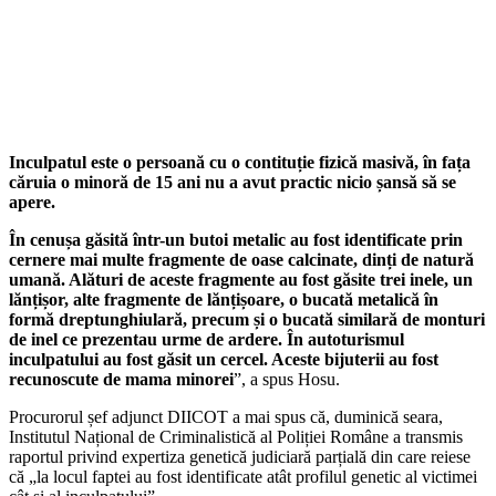
Inculpatul este o persoană cu o contituție fizică masivă, în fața
căruia o minoră de 15 ani nu a avut practic nicio șansă să se
apere.
În cenușa găsită într-un butoi metalic au fost identificate prin
cernere mai multe fragmente de oase calcinate, dinți de natură
umană. Alături de aceste fragmente au fost găsite trei inele, un
lănțișor, alte fragmente de lănțișoare, o bucată metalică în
formă dreptunghiulară, precum și o bucată similară de monturi
de inel ce prezentau urme de ardere. În autoturismul
inculpatului au fost găsit un cercel. Aceste bijuterii au fost
recunoscute de mama minorei
”, a spus Hosu.
Procurorul șef adjunct DIICOT a mai spus că, duminică seara,
Institutul Național de Criminalistică al Poliției Române a transmis
raportul privind expertiza genetică judiciară parțială din care reiese
că „la locul faptei au fost identificate atât profilul genetic al victimei