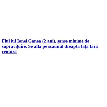
Fiul lui Ionel Ganea (2 ani), șanse minime de
supravițuire. Se afla pe scaunul dreapta față fără
centură