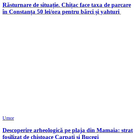
Răsturnare de situație. Chițac face taxa de parcare
în Constanța 50 lei/ora pentru bărci și yahturi
Umor
Descoperire arheologică pe plaja din Mamaia: strat
fosilizat de chiștoace Carpați și Bucegi