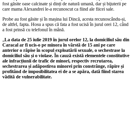
fost găsite oase calcinate și dinți de natură umană, dar și bijuterii pe
care mama Alexandrei le-a recunoscut ca fiind ale fiicei sale.
Probe au fost găsite și în mașina lui Dincă, acesta recunoscându-și,
de altfel, fapta. Hosu a spus că fata a fost ucisă în jurul orei 12, când
a fost prinsă cu telefonul în mână.
„
La data de 25 iulie 2019 în jurul orelor 12, la domiciliul său din
Caracal ar fi ucis-o pe minora în vârstă de 15 ani pe care
anterior o răpise în scopul exploatării sexuale, o sechestrase la
domiciliul său și o violase. În cauză există elementele constitutive
ale infracțiunii de trafic de minori, respectiv recrutarea,
sechestrarea și adăpostirea minorei prin constrânge, răpire și
profitând de imposibilitatea ei de a se apăra, dată fiind starea
vădită de vulnerabilitate.