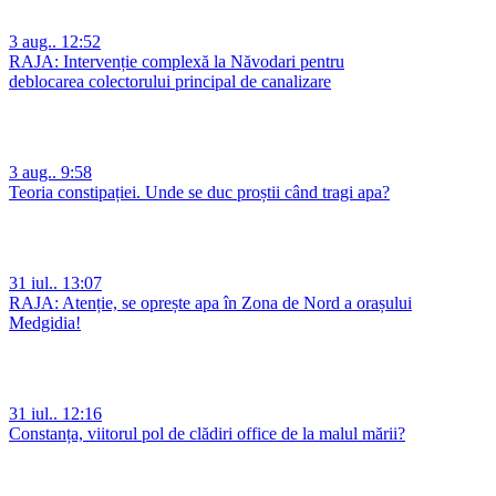
3 aug.. 12:52
RAJA: Intervenție complexă la Năvodari pentru
deblocarea colectorului principal de canalizare
3 aug.. 9:58
Teoria constipației. Unde se duc proștii când tragi apa?
31 iul.. 13:07
RAJA: Atenție, se oprește apa în Zona de Nord a orașului
Medgidia!
31 iul.. 12:16
Constanța, viitorul pol de clădiri office de la malul mării?