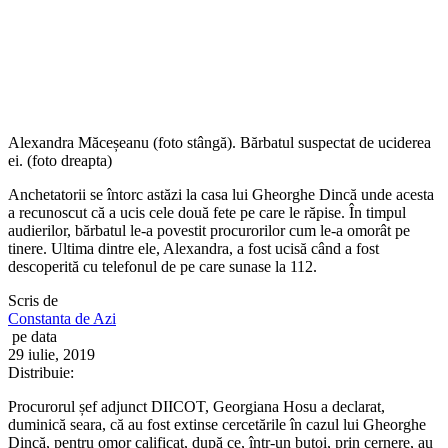
Alexandra Măceșeanu (foto stângă). Bărbatul suspectat de uciderea
ei. (foto dreapta)
Anchetatorii se întorc astăzi la casa lui Gheorghe Dincă unde acesta
a recunoscut că a ucis cele două fete pe care le răpise. În timpul
audierilor, bărbatul le-a povestit procurorilor cum le-a omorât pe
tinere. Ultima dintre ele, Alexandra, a fost ucisă când a fost
descoperită cu telefonul de pe care sunase la 112.
Scris de
Constanta de Azi
pe data
29 iulie, 2019
Distribuie:
Procurorul șef adjunct DIICOT, Georgiana Hosu a declarat,
duminică seara, că au fost extinse cercetările în cazul lui Gheorghe
Dincă, pentru omor calificat, după ce, într-un butoi, prin cernere, au