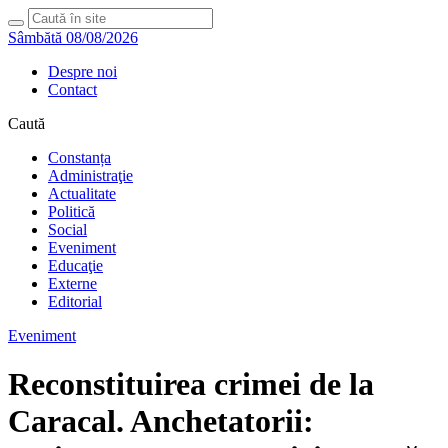
Sâmbătă 08/08/2026
Despre noi
Contact
Caută
Constanța
Administraţie
Actualitate
Politică
Social
Eveniment
Educaţie
Externe
Editorial
Eveniment
Reconstituirea crimei de la
Caracal. Anchetatorii: