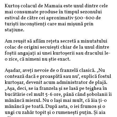
Kurtoș colacul de Mamaia este unul dintre cele
mai consumate produse în timpul sezonului
estival de către cei aproximativ 500-600 de
turiști inconștienți care mai mișună prin
stațiune.
Am reușit să aflăm rețeta secretă a minutatului
colac de origini secuiești chiar de la unul dintre
foștii angajați ai unei kurtoșerii sau dracului le-
o zice, că nimeni nu știe exact.
Așadar, aveți nevoie de o franzelă clasică. „Nu
contează dacă e proaspătă sau nu“, explică fostul
kurtoșar, devenit acum administrator de plajă.
„Așa, deci, se ia franzela și se lasă pe tejghea în
bucătărie cel mult 5-6 ore, până când șobolanii îi
mănâncă miezul. Nu o lași mai mult, că ăia ți-o
mănâncă pe toată. După asta, o iei frumos și o
ungi cu zahăr topit și o rumenești puțin. Și aia