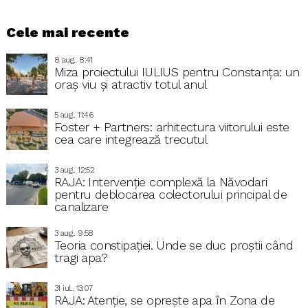
Cele mai recente
8 aug.. 8:41
Miza proiectului IULIUS pentru Constanța: un
oraș viu și atractiv totul anul
5 aug.. 11:46
Foster + Partners: arhitectura viitorului este
cea care integrează trecutul
3 aug.. 12:52
RAJA: Intervenție complexă la Năvodari
pentru deblocarea colectorului principal de
canalizare
3 aug.. 9:58
Teoria constipației. Unde se duc proștii când
tragi apa?
31 iul.. 13:07
RAJA: Atenție, se oprește apa în Zona de