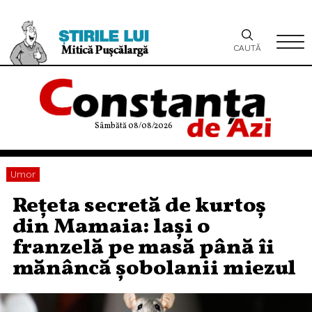
CAUTĂ
Sâmbătă 08/08/2026
Umor
Rețeta secretă de kurtoș
din Mamaia: lași o
franzelă pe masă până îi
mănâncă șobolanii miezul