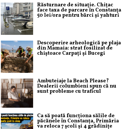
Răsturnare de situație. Chițac
face taxa de parcare în Constanța
50 lei/ora pentru bărci și yahturi
Descoperire arheologică pe plaja
din Mamaia: strat fosilizat de
chiștoace Carpați și Bucegi
Ambuteiaje la Beach Please?
Dealerii columbieni spun că nu
sunt probleme cu traficul
Ca să poată funcționa sălile de
păcănele în Constanța, Primăria
va reloca 7 școli și 4 grădinițe