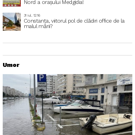
Nord a orașului Medgidia!
31 iul.. 12:16
Constanța, viitorul pol de clădiri office de la
malul mării?
Umor