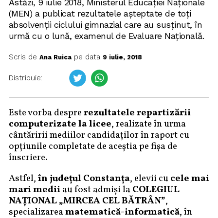
Astăzi, 9 iulie 2018, Ministerul Educației Naționale
(MEN) a publicat rezultatele așteptate de toți
absolvenții ciclului gimnazial care au susținut, în
urmă cu o lună, examenul de Evaluare Națională.
Scris de
pe data
Ana Ruica
9 iulie, 2018
Distribuie:
Este vorba despre
rezultatele repartizării
computerizate la licee
, realizate în urma
cântăririi mediilor candidaților în raport cu
opțiunile completate de aceștia pe fișa de
înscriere.
Astfel,
în județul Constanța
, elevii cu
cele mai
mari medii
au fost admiși la
COLEGIUL
NAŢIONAL „MIRCEA CEL BĂTRÂN”
,
specializarea
matematică-informatică
, în