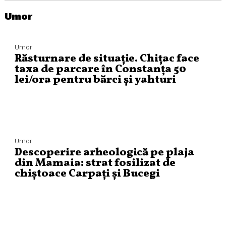
Umor
Umor
Răsturnare de situație. Chițac face
taxa de parcare în Constanța 50
lei/ora pentru bărci și yahturi
Umor
Descoperire arheologică pe plaja
din Mamaia: strat fosilizat de
chiștoace Carpați și Bucegi