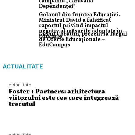
campania „Caravana
Dependenței”
Golanul din fruntea Educației.
Ministrul David a falsificat
raportul privind impactul
negativ al măsurile adoptate în
Liceul Cobadin, prezent la Târgul
Educație
de Oferte Educaționale –
EduCampus
ACTUALITATE
Actualitate
Foster + Partners: arhitectura
viitorului este cea care integrează
trecutul
Actualitate