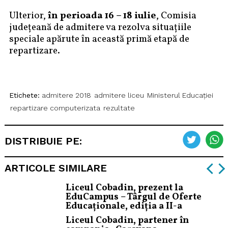
Ulterior,
în perioada 16 – 18 iulie
, Comisia
județeană de admitere va rezolva situațiile
speciale apărute în această primă etapă de
repartizare.
Etichete:
admitere 2018
admitere liceu
Ministerul Educației
repartizare computerizata
rezultate
DISTRIBUIE PE:
ARTICOLE SIMILARE
Liceul Cobadin, prezent la
EduCampus – Târgul de Oferte
Educaționale, ediția a II-a
Liceul Cobadin, partener în