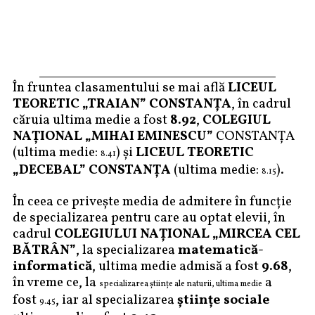
În fruntea clasamentului se mai află
LICEUL
TEORETIC „TRAIAN” CONSTANŢA
, în cadrul
căruia ultima medie a fost
8.92
,
COLEGIUL
NAŢIONAL „MIHAI EMINESCU”
CONSTANŢA
(ultima medie:
) și
LICEUL TEORETIC
8.41
„DECEBAL” CONSTANŢA
(ultima medie:
).
8.15
În ceea ce privește media de admitere în funcție
de specializarea pentru care au optat elevii, în
cadrul
COLEGIULUI NAŢIONAL „MIRCEA CEL
BĂTRÂN”
, la specializarea
matematică-
informatică
, ultima medie admisă a fost
9.68
,
în vreme ce, la
a
specializarea științe ale naturii, ultima medie
fost
, iar al specializarea
științe sociale
9.45