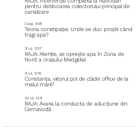
RAJA: Intervenție complexă la Năvodari
pentru deblocarea colectorului principal de
canalizare
3 aug.. 9:58
Teoria constipației. Unde se duc proștii când
tragi apa?
31 iul.. 13:07
RAJA: Atenție, se oprește apa în Zona de
Nord a orașului Medgidia!
31 iul.. 12:16
Constanța, viitorul pol de clădiri office de la
malul mării?
29 iul.. 13:31
RAJA: Avaria la conducta de aducțiune din
Cernavodă