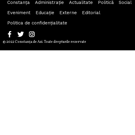
Constanța
Administraţie
Actualitate
Politică
Social
Eveniment
Educaţie
Externe
Editorial
Politica de confidențialitate
© 2022 Constanţa de Azi. Toate drepturile rezervate