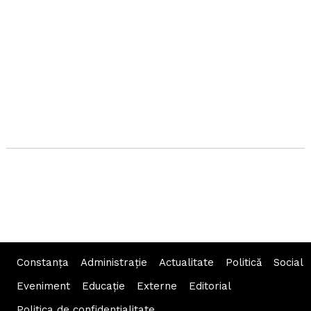
Constanța
Administraţie
Actualitate
Politică
Social
Eveniment
Educaţie
Externe
Editorial
Politica de confidențialitate