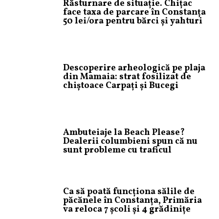
Răsturnare de situație. Chițac
face taxa de parcare în Constanța
50 lei/ora pentru bărci și yahturi
Descoperire arheologică pe plaja
din Mamaia: strat fosilizat de
chiștoace Carpați și Bucegi
Ambuteiaje la Beach Please?
Dealerii columbieni spun că nu
sunt probleme cu traficul
Ca să poată funcționa sălile de
păcănele în Constanța, Primăria
va reloca 7 școli și 4 grădinițe