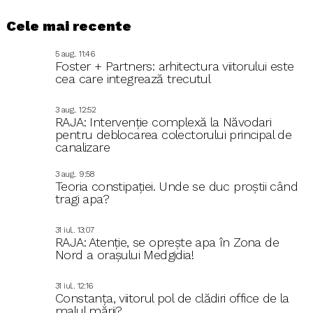
Cele mai recente
5 aug.. 11:46
Foster + Partners: arhitectura viitorului este
cea care integrează trecutul
3 aug.. 12:52
RAJA: Intervenție complexă la Năvodari
pentru deblocarea colectorului principal de
canalizare
3 aug.. 9:58
Teoria constipației. Unde se duc proștii când
tragi apa?
31 iul.. 13:07
RAJA: Atenție, se oprește apa în Zona de
Nord a orașului Medgidia!
31 iul.. 12:16
Constanța, viitorul pol de clădiri office de la
malul mării?