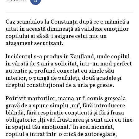
Caz scandalos la Constanța după ce o mămică a
uitat în această dimineață să valideze emoțiilor
copilului și să să-i asigure celui mic un
atașament securizant.
Incidentul s-a produs în Kaufland, unde copilul
în vârstă de 5 ani a solicitat, într-un mod perfect
autentic și profund conectat cu sinele său
interior, o pungă de pufuleți, două acadele și
dreptul constituțional de a urla pe gresie.
Potrivit martorilor, mama ar fi comis greșeala
gravă de a spune simplu „nu”, fără introducere
blândă, fără respirație conștientă și fără fraza
obligatorie: „Îți văd frustrarea și sunt aici cu tine
în spațiul tău emoțional.” În acel moment,
copilul a intrat într-o criză de autoreglare,