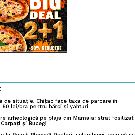
E
e de situație. Chițac face taxa de parcare în
50 lei/ora pentru bărci și yahturi
re arheologică pe plaja din Mamaia: strat fosilizat
 Carpați și Bucegi
e la Beach Please? Dealerii columbieni spun că nu