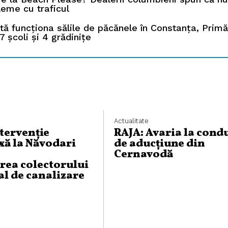
leme cu traficul
tă funcționa sălile de păcănele în Constanța, Primă
7 școli și 4 grădinițe
Actualitate
ntervenție
RAJA: Avaria la cond
ă la Năvodari
de aducțiune din
Cernavodă
rea colectorului
al de canalizare