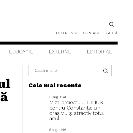
DESPRE NOI
CONTACT
CAUTĂ
EDUCAŢIE
EXTERNE
EDITORIAL
ul
Cele mai recente
tă
8 aug.. 8:41
Miza proiectului IULIUS
pentru Constanța: un
oraș viu și atractiv totul
anul
5 aug.. 11:46