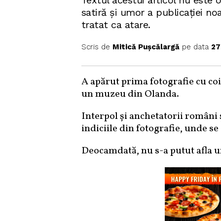
Textul acestui articol nu este o
satiră și umor a publicației no
tratat ca atare.
Scris de
Mitică Pușcălargă
pe data
27
A apărut prima fotografie cu coi
un muzeu din Olanda.
Interpol și anchetatorii români 
indiciile din fotografie, unde se a
Deocamdată, nu s-a putut afla un