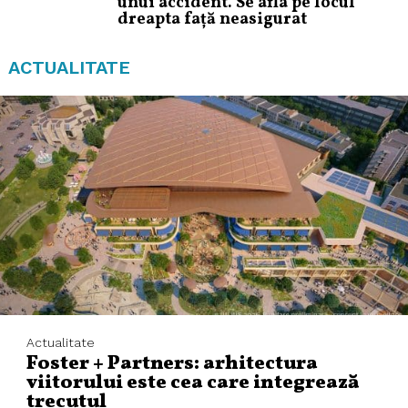
unui accident. Se afla pe locul
dreapta față neasigurat
ACTUALITATE
Actualitate
Foster + Partners: arhitectura
viitorului este cea care integrează
trecutul