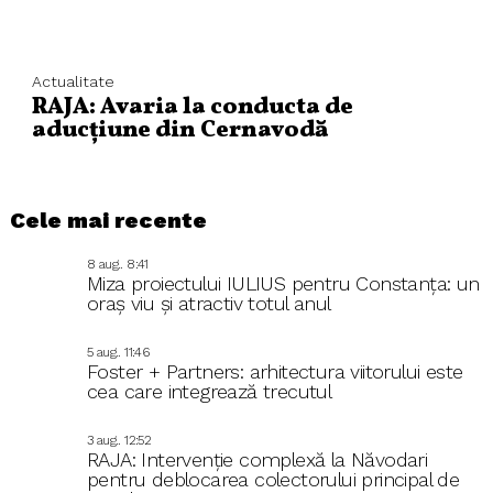
Actualitate
RAJA: Avaria la conducta de
aducțiune din Cernavodă
Cele mai recente
8 aug.. 8:41
Miza proiectului IULIUS pentru Constanța: un
oraș viu și atractiv totul anul
5 aug.. 11:46
Foster + Partners: arhitectura viitorului este
cea care integrează trecutul
3 aug.. 12:52
RAJA: Intervenție complexă la Năvodari
pentru deblocarea colectorului principal de