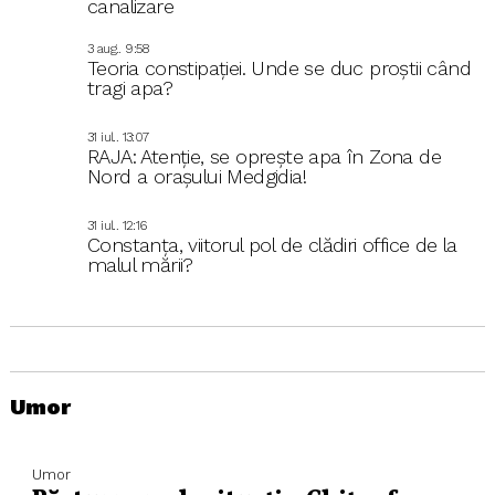
canalizare
3 aug.. 9:58
Teoria constipației. Unde se duc proștii când
tragi apa?
31 iul.. 13:07
RAJA: Atenție, se oprește apa în Zona de
Nord a orașului Medgidia!
31 iul.. 12:16
Constanța, viitorul pol de clădiri office de la
malul mării?
Umor
Umor