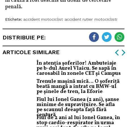
În cauză a fost deschis un dosar de cercetare
penală.
Etichete:
accident motociclist
accident rutier
motociclisti
DISTRIBUIE PE:
ARTICOLE SIMILARE
În atenția șoferilor! Ambuteiaje
pe b-dul Aurel Vlaicu. Se sapă în
carosabil în zonele CET și Campus
Trenule mașină mică… O șoferiță
beată mangă a intrat cu BMW-ul
pe șinele de tren, la Eforie
Fiul lui Ionel Ganea (2 ani), șanse
minime de supravițuire. Se afla
pe scaunul dreapta față fără
centură
Fiul de 2 ani al lui Ionel Ganea, în
stop cardio-respirator în urma