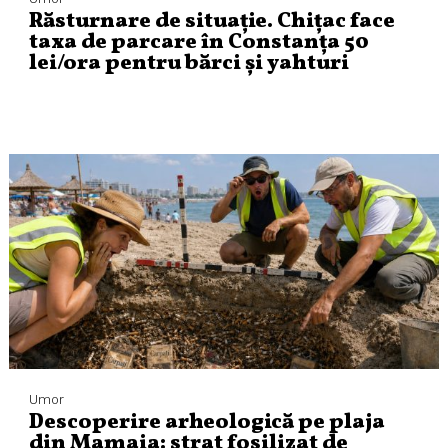
Răsturnare de situație. Chițac face
taxa de parcare în Constanța 50
lei/ora pentru bărci și yahturi
Umor
Descoperire arheologică pe plaja
din Mamaia: strat fosilizat de