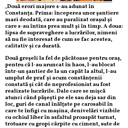
„
Două erori majore s-au adunat în
Constanța. Prima: începerea unor șantiere
mari deodată, care au paralizat orașul și
care s-au întins prea mult și în timp. A doua:
lipsa de supraveghere a lucrărilor, nimeni
să nu fie interesat de cum se fac acestea,
calitativ și ca durată.
Două greșeli la fel de păcătoase pentru oraș,
pentru că l-au aruncat în haos, l-au blocat
într-un șantier de la un capăt la altul, l-au
umplut de praf și acum constănțenii
constată și cât de neprofesionist au fost
realizate lucrările. Dale care se mișcă
atunci când pășești pe ele sau deja sar din
loc, guri de canal înălțate pe carosabil în
care te înfigi cu mașina, denivelări vizibile
cu ochiul liber în asfaltul proaspăt turnat,
trotuare cu gropi cârpite cu ciment, sute de