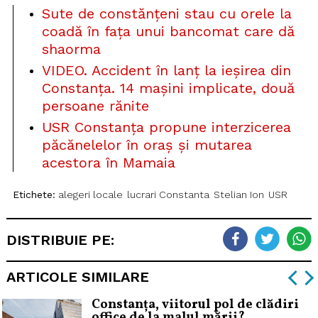
Sute de constănțeni stau cu orele la
coadă în fața unui bancomat care dă
shaorma
VIDEO. Accident în lanț la ieșirea din
Constanța. 14 mașini implicate, două
persoane rănite
USR Constanța propune interzicerea
păcănelelor în oraș și mutarea
acestora în Mamaia
Etichete:
alegeri locale
lucrari Constanta
Stelian Ion
USR
DISTRIBUIE PE:
ARTICOLE SIMILARE
Constanța, viitorul pol de clădiri
office de la malul mării?