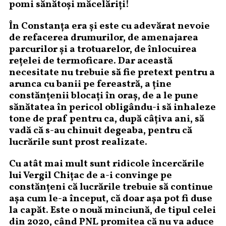
pomi sănătoși măcelăriți!
În Constanța era și este cu adevărat nevoie
de refacerea drumurilor, de amenajarea
parcurilor și a trotuarelor, de înlocuirea
rețelei de termoficare. Dar această
necesitate nu trebuie să fie pretext pentru a
arunca cu banii pe fereastră, a ține
constănțenii blocați în oraș, de a le pune
sănătatea în pericol obligându-i să inhaleze
tone de praf pentru ca, după câțiva ani, să
vadă că s-au chinuit degeaba, pentru că
lucrările sunt prost realizate.
Cu atât mai mult sunt ridicole încercările
lui Vergil Chițac de a-i convinge pe
constănțeni că lucrările trebuie să continue
așa cum le-a început, că doar așa pot fi duse
la capăt. Este o nouă minciună, de tipul celei
din 2020, când PNL promitea că nu va aduce