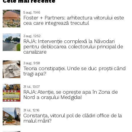
Cele mai recente
5 aug.. 11:46
Foster + Partners: arhitectura viitorului este
cea care integrează trecutul
3 aug.. 12:52
RAJA: Intervenție complexă la Năvodari
pentru deblocarea colectorului principal de
canalizare
3 aug.. 9:58
Teoria constipației. Unde se duc proștii când
tragi apa?
31 iul.. 13:07
RAJA: Atenție, se oprește apa în Zona de
Nord a orașului Medgidia!
31 iul.. 12:16
Constanța, viitorul pol de clădiri office de la
malul mării?