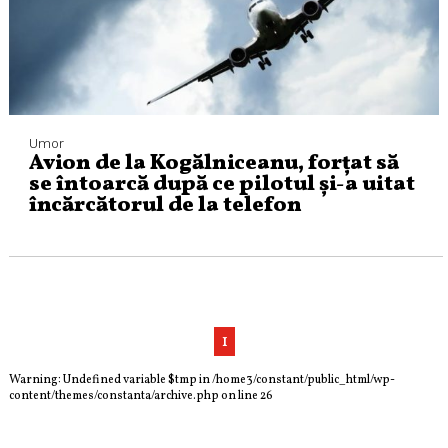
Umor
Avion de la Kogălniceanu, forțat să
se întoarcă după ce pilotul și-a uitat
încărcătorul de la telefon
1
Warning
: Undefined variable $tmp in
/home3/constant/public_html/wp-
content/themes/constanta/archive.php
on line
26