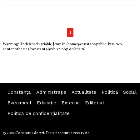
1
Warning
: Undefined variable $tmp in
/home3/constant/public_html/wp-
content/themes/constanta/archive.php
on line
26
Constanța
Administraţie
Actualitate
Politică
Social
Eveniment
Educaţie
Externe
Editorial
Politica de confidențialitate
© 2022 Constanţa de Azi. Toate drepturile rezervate