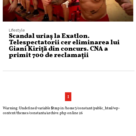
Lifestyle
Scandal uriaș la Exatlon.
Telespectatorii cer eliminarea lui
Giani Kiriță din concurs. CNA a
primit 700 de reclamații
1
Warning
: Undefined variable $tmp in
/home3/constant/public_html/wp-
content/themes/constanta/archive.php
on line
26