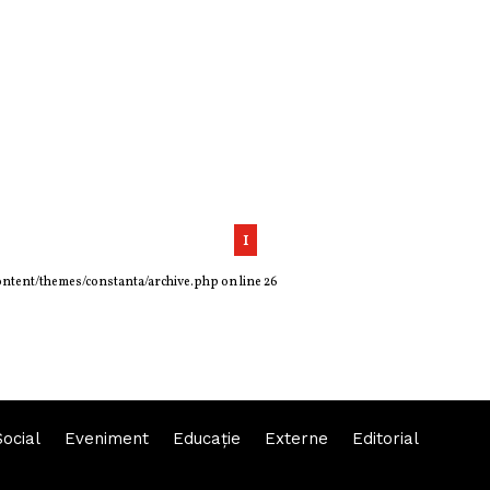
1
ontent/themes/constanta/archive.php
on line
26
Social
Eveniment
Educaţie
Externe
Editorial