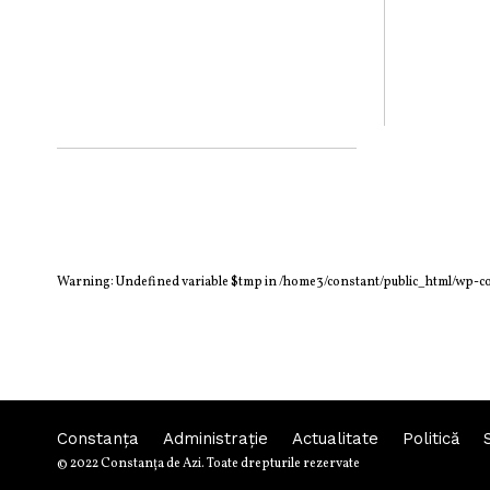
Warning
: Undefined variable $tmp in
/home3/constant/public_html/wp-c
Constanța
Administraţie
Actualitate
Politică
© 2022 Constanţa de Azi. Toate drepturile rezervate