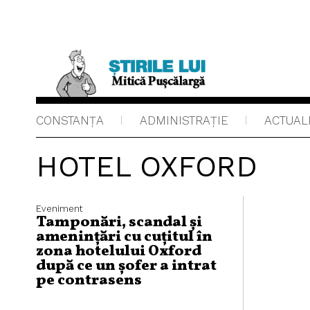
CONSTANȚA
ADMINISTRAŢIE
ACTUAL
HOTEL OXFORD
Eveniment
Tamponări, scandal și
amenințări cu cuțitul în
zona hotelului Oxford
după ce un șofer a intrat
pe contrasens