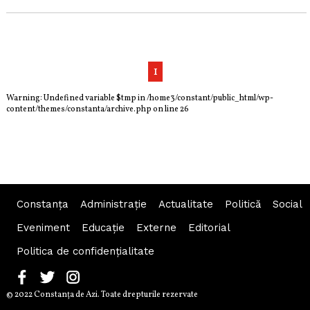
1
Warning
: Undefined variable $tmp in
/home3/constant/public_html/wp-
content/themes/constanta/archive.php
on line
26
Constanța
Administraţie
Actualitate
Politică
Social
Eveniment
Educaţie
Externe
Editorial
Politica de confidențialitate
© 2022 Constanţa de Azi. Toate drepturile rezervate