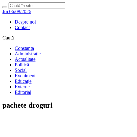
Joi 06/08/2026
Despre noi
Contact
Caută
Constanța
Administraţie
Actualitate
Politică
Social
Eveniment
Educaţie
Externe
Editorial
pachete droguri