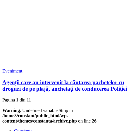
Eveniment
Agenții care au intervenit la căutarea pachetelor cu
droguri de pe plajă, anchetați de conducerea Poliției
Pagina 1 din 1
1
Warning
: Undefined variable $tmp in
/home3/constant/public_html/wp-
content/themes/constanta/archive.php
on line
26
Constanța