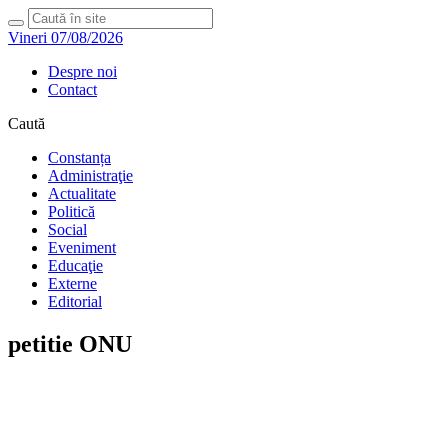
Vineri 07/08/2026
Despre noi
Contact
Caută
Constanța
Administraţie
Actualitate
Politică
Social
Eveniment
Educaţie
Externe
Editorial
petitie ONU