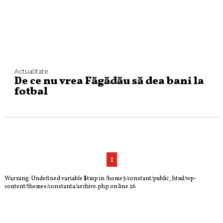
Actualitate
De ce nu vrea Făgădău să dea bani la
fotbal
1
Warning
: Undefined variable $tmp in
/home3/constant/public_html/wp-
content/themes/constanta/archive.php
on line
26