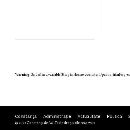
Warning
: Undefined variable $tmp in
/home3/constant/public_html/wp-c
Constanța
Administraţie
Actualitate
Politică
© 2022 Constanţa de Azi. Toate drepturile rezervate