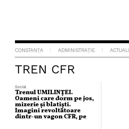
CONSTANȚA
ADMINISTRAŢIE
ACTUAL
TREN CFR
Social
Trenul UMILINȚEI.
Oameni care dorm pe jos,
mizerie și blatiști.
Imagini revoltătoare
dintr-un vagon CFR, pe
ruta București-
Constanța