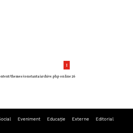
1
ontent/themes/constanta/archive.php
on line
26
Social
Eveniment
Educaţie
Externe
Editorial