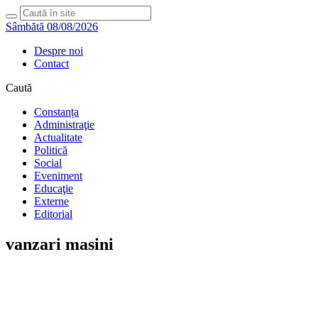
Sâmbătă 08/08/2026
Despre noi
Contact
Caută
Constanța
Administraţie
Actualitate
Politică
Social
Eveniment
Educaţie
Externe
Editorial
vanzari masini