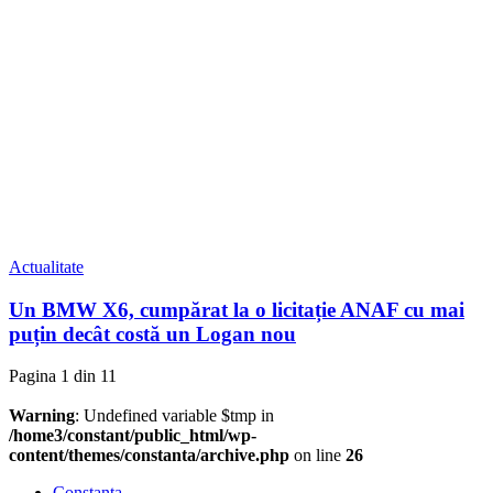
Actualitate
Un BMW X6, cumpărat la o licitație ANAF cu mai
puțin decât costă un Logan nou
Pagina 1 din 1
1
Warning
: Undefined variable $tmp in
/home3/constant/public_html/wp-
content/themes/constanta/archive.php
on line
26
Constanța