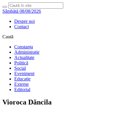
Sâmbătă 08/08/2026
Despre noi
Contact
Caută
Constanța
Administraţie
Actualitate
Politică
Social
Eveniment
Educaţie
Externe
Editorial
Vioroca Dăncila