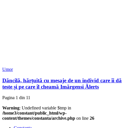
Umor
Dăncilă, hărțuită cu mesaje de un individ care îi dă
teste și pe care îl cheamă Imărgensi Ălerts
Pagina 1 din 1
1
Warning
: Undefined variable $tmp in
/home3/constant/public_html/wp-
content/themes/constanta/archive.php
on line
26
Constanța