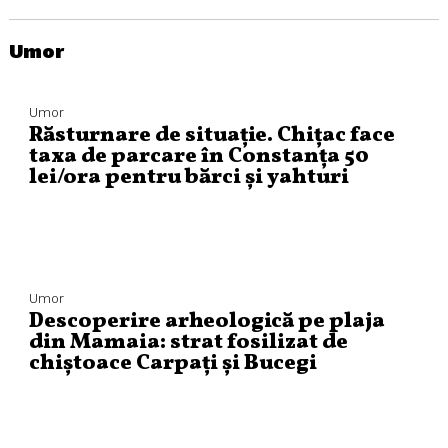
Umor
Umor
Răsturnare de situație. Chițac face
taxa de parcare în Constanța 50
lei/ora pentru bărci și yahturi
Umor
Descoperire arheologică pe plaja
din Mamaia: strat fosilizat de
chiștoace Carpați și Bucegi