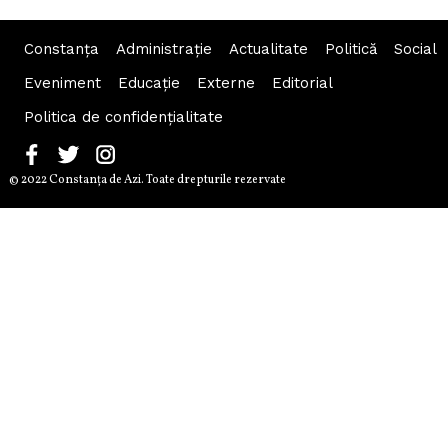
Constanța
Administraţie
Actualitate
Politică
Social
Eveniment
Educaţie
Externe
Editorial
Politica de confidențialitate
© 2022 Constanţa de Azi. Toate drepturile rezervate