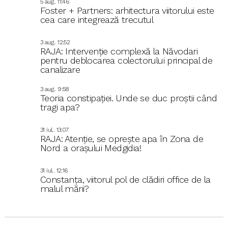
5 aug.. 11:46
Foster + Partners: arhitectura viitorului este
cea care integrează trecutul
3 aug.. 12:52
RAJA: Intervenție complexă la Năvodari
pentru deblocarea colectorului principal de
canalizare
3 aug.. 9:58
Teoria constipației. Unde se duc proștii când
tragi apa?
31 iul.. 13:07
RAJA: Atenție, se oprește apa în Zona de
Nord a orașului Medgidia!
31 iul.. 12:16
Constanța, viitorul pol de clădiri office de la
malul mării?