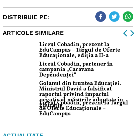
DISTRIBUIE PE:
ARTICOLE SIMILARE
Liceul Cobadin, prezent la
EduCampus – Târgul de Oferte
Educaționale, ediția a II-a
Liceul Cobadin, partener în
campania „Caravana
Dependenței”
Golanul din fruntea Educației.
Ministrul David a falsificat
raportul privind impactul
negativ al măsurile adoptate în
Liceul Cobadin, prezent la Târgul
Educație
de Oferte Educaționale –
EduCampus
ACTUALITATE