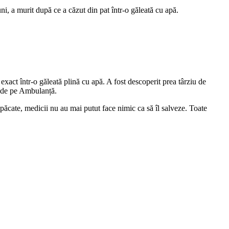
i, a murit după ce a căzut din pat într-o găleată cu apă.
xact într-o găleată plină cu apă. A fost descoperit prea târziu de
ul de pe Ambulanță.
păcate, medicii nu au mai putut face nimic ca să îl salveze. Toate