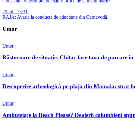
Constanța, viitorul pol de clădiri office de la malul mării?
29 iul.. 13:31
RAJA: Avaria la conducta de aducțiune din Cernavodă
Umor
Umor
Răsturnare de situație. Chițac face taxa de parcare în
Umor
Descoperire arheologică pe plaja din Mamaia: strat fos
Umor
Ambuteiaje la Beach Please? Dealerii columbieni spun