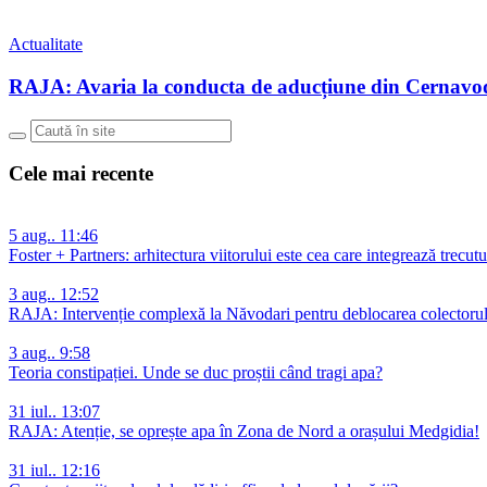
Actualitate
RAJA: Avaria la conducta de aducțiune din Cernavo
Cele mai recente
5 aug.. 11:46
Foster + Partners: arhitectura viitorului este cea care integrează trecutu
3 aug.. 12:52
RAJA: Intervenție complexă la Năvodari pentru deblocarea colectorulu
3 aug.. 9:58
Teoria constipației. Unde se duc proștii când tragi apa?
31 iul.. 13:07
RAJA: Atenție, se oprește apa în Zona de Nord a orașului Medgidia!
31 iul.. 12:16