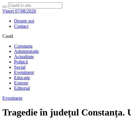
Vineri 07/08/2026
Despre noi
Contact
Caută
Constanța
Administraţie
Actualitate
Politică
Social
Eveniment
Educaţie
Externe
Editorial
Eveniment
Tragedie în județul Constanța. U