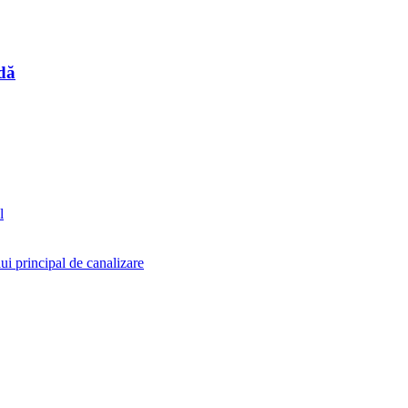
dă
l
i principal de canalizare