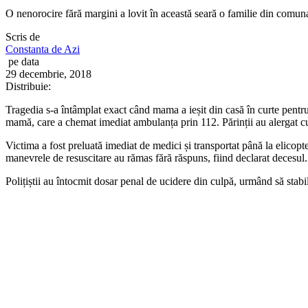
O nenorocire fără margini a lovit în această seară o familie din comuna
Scris de
Constanta de Azi
pe data
29 decembrie, 2018
Distribuie:
Tragedia s-a întâmplat exact când mama a ieșit din casă în curte pentru
mamă, care a chemat imediat ambulanța prin 112. Părinții au alergat cu f
Victima a fost preluată imediat de medici și transportat până la elicop
manevrele de resuscitare au rămas fără răspuns, fiind declarat decesul.
Polițiștii au întocmit dosar penal de ucidere din culpă, urmând să stabi