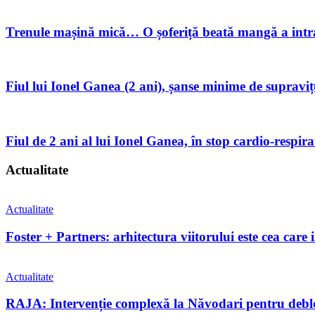
Trenule mașină mică… O șoferiță beată mangă a intrat
Fiul lui Ionel Ganea (2 ani), șanse minime de supraviț
Fiul de 2 ani al lui Ionel Ganea, în stop cardio-respir
Actualitate
Actualitate
Foster + Partners: arhitectura viitorului este cea care 
Actualitate
RAJA: Intervenție complexă la Năvodari pentru debloc