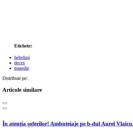
Etichete:
bebelusi
deces
tragedie
Distribuie pe:
Articole similare
În atenția șoferilor! Ambuteiaje pe b-dul Aurel Vlaic