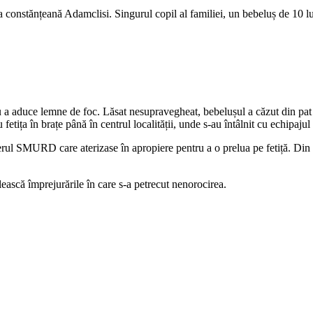
 constănțeană Adamclisi. Singurul copil al familiei, un bebeluș de 10 lun
 a aduce lemne de foc. Lăsat nesupravegheat, bebelușul a căzut din pat e
etița în brațe până în centrul localității, unde s-au întâlnit cu echipaj
terul SMURD care aterizase în apropiere pentru a o prelua pe fetiță. Din 
lească împrejurările în care s-a petrecut nenorocirea.