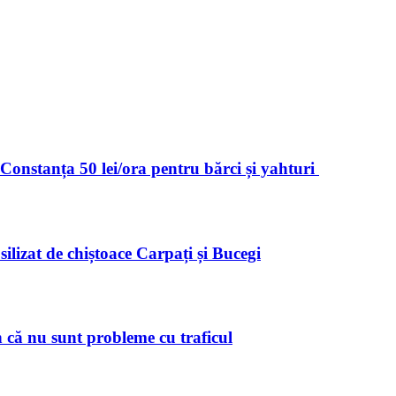
 Constanța 50 lei/ora pentru bărci și yahturi
ilizat de chiștoace Carpați și Bucegi
 că nu sunt probleme cu traficul