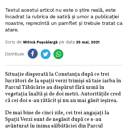
Textul acestui articol nu este o ştire reală, este
încadrat la rubrica de satiră şi umor a publicaţiei
noastre, reprezintă un pamflet și trebuie tratat ca
atare.
Scris de
pe data
Mitică Pușcălargă
25 mai, 2021
Distribuie:
Situație disperată la Constanța după ce trei
lucrători de la spații verzi trimiși să taie iarba în
Parcul Tăbăcărie au dispărut fără urmă în
vegetația înaltă și de doi metri. Autoritățile cred
că cei doi s-au rătăcit și nu au mai găsit ieșirea.
De mai bine de cinci zile, cei trei angajați la
Spații Verzi sunt de negăsit după ce s-au
avânturat în inima sălbătăciei din Parcul