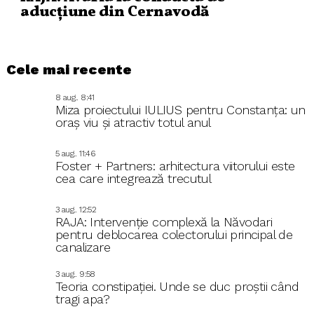
aducțiune din Cernavodă
Cele mai recente
8 aug.. 8:41
Miza proiectului IULIUS pentru Constanța: un
oraș viu și atractiv totul anul
5 aug.. 11:46
Foster + Partners: arhitectura viitorului este
cea care integrează trecutul
3 aug.. 12:52
RAJA: Intervenție complexă la Năvodari
pentru deblocarea colectorului principal de
canalizare
3 aug.. 9:58
Teoria constipației. Unde se duc proștii când
tragi apa?