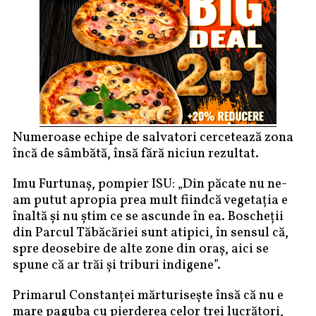
Numeroase echipe de salvatori cercetează zona
încă de sâmbătă, însă fără niciun rezultat.
Imu Furtunaș, pompier ISU: „Din păcate nu ne-
am putut apropia prea mult fiindcă vegetația e
înaltă și nu știm ce se ascunde în ea. Boscheții
din Parcul Tăbăcăriei sunt atipici, în sensul că,
spre deosebire de alte zone din oraș, aici se
spune că ar trăi și triburi indigene”.
Primarul Constanței mărturisește însă că nu e
mare paguba cu pierderea celor trei lucrători,