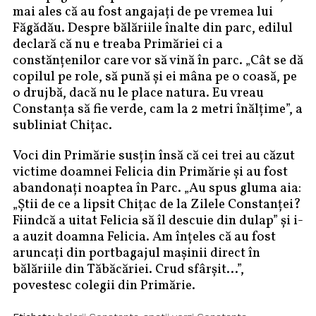
mai ales că au fost angajați de pe vremea lui
Făgădău. Despre bălăriile înalte din parc, edilul
declară că nu e treaba Primăriei ci a
constănțenilor care vor să vină în parc. „Cât se dă
copilul pe role, să pună și ei mâna pe o coasă, pe
o drujbă, dacă nu le place natura. Eu vreau
Constanța să fie verde, cam la 2 metri înălțime”, a
subliniat Chițac.
Voci din Primărie susțin însă că cei trei au căzut
victime doamnei Felicia din Primărie și au fost
abandonați noaptea în Parc. „Au spus gluma aia:
„Știi de ce a lipsit Chițac de la Zilele Constanței?
Fiindcă a uitat Felicia să îl descuie din dulap” și i-
a auzit doamna Felicia. Am înțeles că au fost
aruncați din portbagajul mașinii direct în
bălăriile din Tăbăcăriei. Crud sfârșit…”,
povestesc colegii din Primărie.