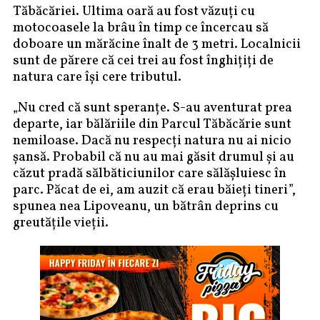
Tăbăcăriei. Ultima oară au fost văzuți cu
motocoasele la brâu în timp ce încercau să
doboare un mărăcine înalt de 3 metri. Localnicii
sunt de părere că cei trei au fost înghițiți de
natura care își cere tributul.
„Nu cred că sunt speranțe. S-au aventurat prea
departe, iar bălăriile din Parcul Tăbăcărie sunt
nemiloase. Dacă nu respecți natura nu ai nicio
șansă. Probabil că nu au mai găsit drumul și au
căzut pradă sălbăticiunilor care sălășluiesc în
parc. Păcat de ei, am auzit că erau băieți tineri”,
spunea nea Lipoveanu, un bătrân deprins cu
greutățile vieții.