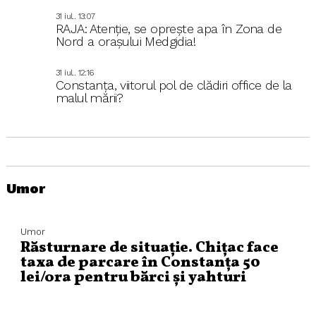
31 iul.. 13:07
RAJA: Atenție, se oprește apa în Zona de
Nord a orașului Medgidia!
31 iul.. 12:16
Constanța, viitorul pol de clădiri office de la
malul mării?
Umor
Umor
Răsturnare de situație. Chițac face
taxa de parcare în Constanța 50
lei/ora pentru bărci și yahturi