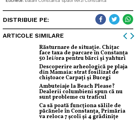
Etichete:
balarii Constanta
spatii verzi Constanta
DISTRIBUIE PE:
ARTICOLE SIMILARE
Răsturnare de situație. Chițac
face taxa de parcare în Constanța
50 lei/ora pentru bărci și yahturi
Descoperire arheologică pe plaja
din Mamaia: strat fosilizat de
chiștoace Carpați și Bucegi
Ambuteiaje la Beach Please?
Dealerii columbieni spun că nu
sunt probleme cu traficul
Ca să poată funcționa sălile de
păcănele în Constanța, Primăria
va reloca 7 școli și 4 grădinițe