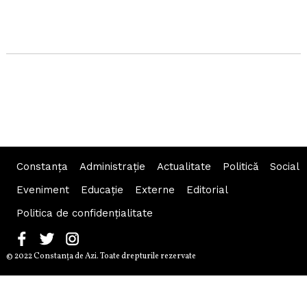
Constanța
Administraţie
Actualitate
Politică
Social
Eveniment
Educaţie
Externe
Editorial
Politica de confidențialitate
© 2022 Constanţa de Azi. Toate drepturile rezervate