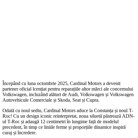
Începând cu luna octombrie 2025, Cardinal Motors a devenit
partener oficial lcențiat pentru reparațiile altor mărci ale concernului
Volkswagen, incluzând alături de Audi, Volkswagen și Volkswagen
Autovehicule Comerciale și Skoda, Seat și Cupra.
Odată cu noul sediu, Cardinal Motors aduce la Constanța și noul T-
Roc! Cu un design iconic reinterpretat, noua siluetă păstrează ADN-
ul T-Roc și adaugă 12 centimetri în lungime față de modelul
precedent, în timp ce liniile ferme și proporțiile dinamice inspiră
curaj și încredere.