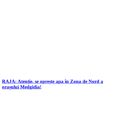
RAJA: Atenție, se oprește apa în Zona de Nord a
orașului Medgidia!