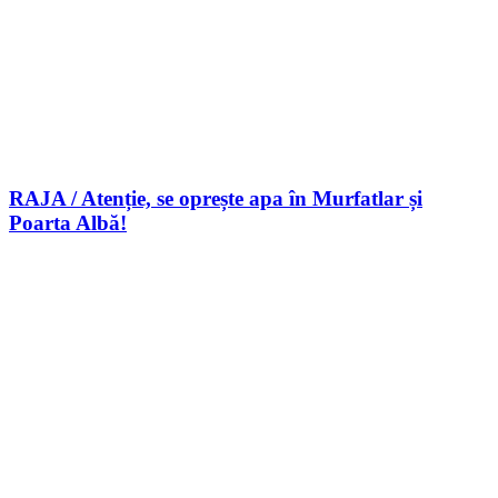
RAJA / Atenție, se oprește apa în Murfatlar și
Poarta Albă!