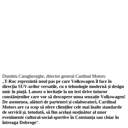
Dumitru Caragheorghe, director general Cardinal Motors:
„
T-Roc reprezintă noul pas pe care Volkswagen îl face în
direcția SUV-urilor versatile, cu o tehnologie modernă și design
unic în piață. Lansez o invitație la un test drive tuturor
constănțenilor care vor să descopere noua senzație Volkswagen!
De asemenea, alături de parteneri și colaboratori, Cardinal
Motors are ca scop să ofere clienților cele mai înalte standarde
de servicii și, totodată, să fim același susținător al unor
evenimente cultural-social-sportive în Constanța sau chiar în
întreaga Dobroge
“.