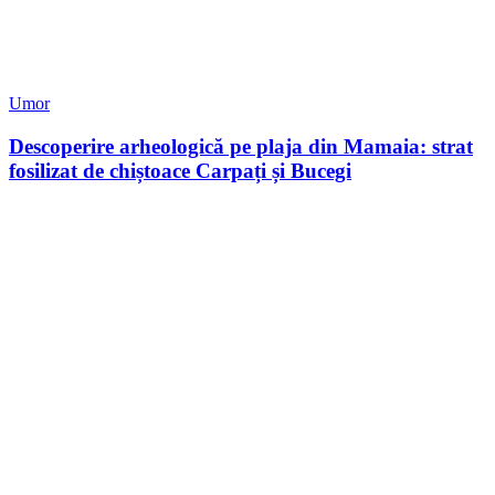
Umor
Descoperire arheologică pe plaja din Mamaia: strat
fosilizat de chiștoace Carpați și Bucegi