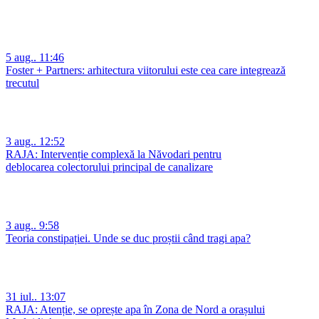
5 aug.. 11:46
Foster + Partners: arhitectura viitorului este cea care integrează
trecutul
3 aug.. 12:52
RAJA: Intervenție complexă la Năvodari pentru
deblocarea colectorului principal de canalizare
3 aug.. 9:58
Teoria constipației. Unde se duc proștii când tragi apa?
31 iul.. 13:07
RAJA: Atenție, se oprește apa în Zona de Nord a orașului