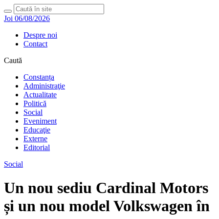
Joi 06/08/2026
Despre noi
Contact
Caută
Constanța
Administraţie
Actualitate
Politică
Social
Eveniment
Educaţie
Externe
Editorial
Social
Un nou sediu Cardinal Motors
și un nou model Volkswagen în