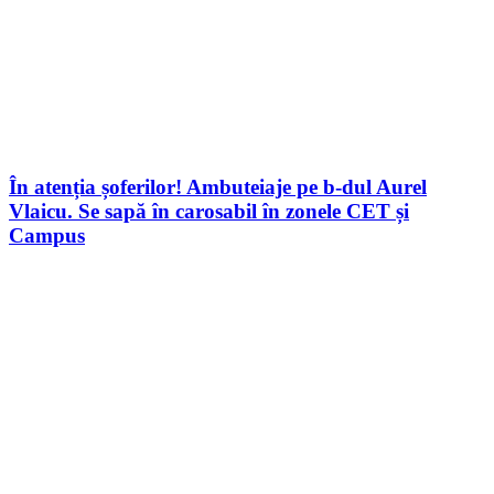
În atenția șoferilor! Ambuteiaje pe b-dul Aurel
Vlaicu. Se sapă în carosabil în zonele CET și
Campus