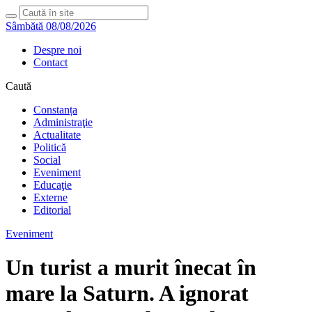
Sâmbătă 08/08/2026
Despre noi
Contact
Caută
Constanța
Administraţie
Actualitate
Politică
Social
Eveniment
Educaţie
Externe
Editorial
Eveniment
Un turist a murit înecat în
mare la Saturn. A ignorat