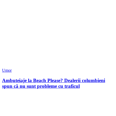
Umor
Ambuteiaje la Beach Please? Dealerii columbieni
spun că nu sunt probleme cu traficul