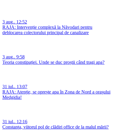
3 aug.. 12:52
RAJA: Intervenție complexă la Năvodari pentru
deblocarea colectorului principal de canalizare
3 aug.. 9:58
Teoria constipației. Unde se duc proștii când tragi apa?
31 iul.. 13:07
RAJA: Atenție, se oprește apa în Zona de Nord a orașului
Medgidia!
31 iul.. 12:16
Constanța, viitorul pol de clădiri office de la malul mării?