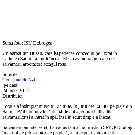
Sursa foto: ISU Dobrogea
Un bărbat din Buzău, care își petrecea concediul pe litoral în
stațiunea Saturn, a murit înecat. El s-a aventurat în mare deși
salvamarii arboraseră steagul roșu.
Scris de
Constanta de Azi
pe data
24 iulie, 2019
Distribuie:
Totul s-a întâmplat miercuri, 24 iulie, în jurul orei 08.40, pe plaja din
Saturn. Bărbatul în vârstă de 54 de ani a ignorat indicațiile
salvamarilor și a intrat în apă, însă în scurt timp s-a înecat.
Salvamarii au intervenit, l-au adus la mal, iar medicii SMURD, aflați
în cortul de prim-ajutor de pe plajă, au început manevrele de