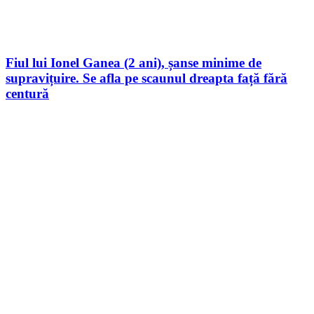
Fiul lui Ionel Ganea (2 ani), șanse minime de
supravițuire. Se afla pe scaunul dreapta față fără
centură