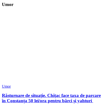
Umor
Umor
Răsturnare de situație. Chițac face taxa de parcare
în Constanța 50 lei/ora pentru bărci și yahturi