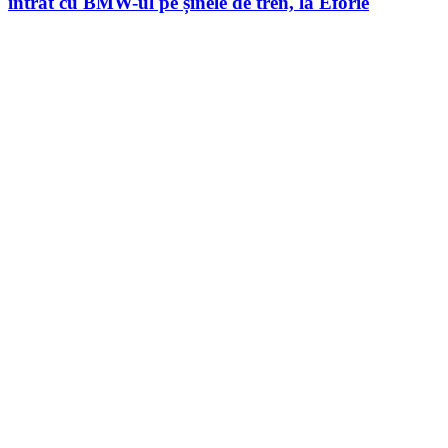
intrat cu BMW-ul pe șinele de tren, la Eforie