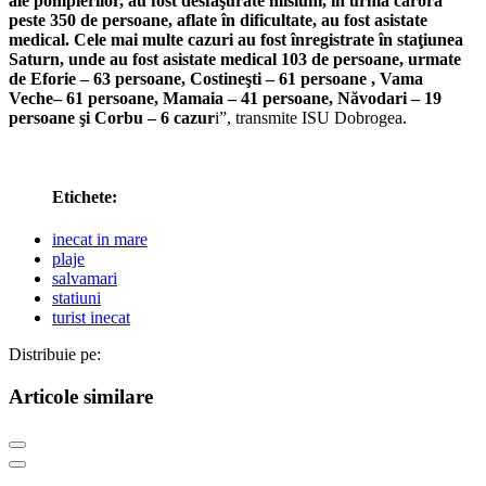
ale pompierilor, au fost desfăşurate misiuni, în urma cărora
peste 350 de persoane, aflate în dificultate, au fost asistate
medical. Cele mai multe cazuri au fost înregistrate în staţiunea
Saturn, unde au fost asistate medical 103 de persoane, urmate
de Eforie – 63 persoane, Costineşti – 61 persoane , Vama
Veche– 61 persoane, Mamaia – 41 persoane, Năvodari – 19
persoane şi Corbu – 6 cazur
i”, transmite ISU Dobrogea.
Etichete:
inecat in mare
plaje
salvamari
statiuni
turist inecat
Distribuie pe:
Articole similare