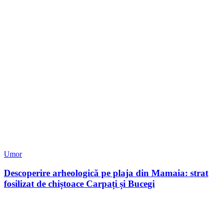
Umor
Descoperire arheologică pe plaja din Mamaia: strat
fosilizat de chiștoace Carpați și Bucegi