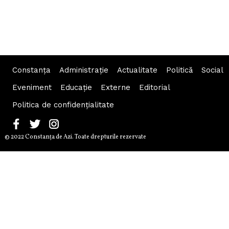
Constanța
Administraţie
Actualitate
Politică
Social
Eveniment
Educaţie
Externe
Editorial
Politica de confidențialitate
© 2022 Constanţa de Azi. Toate drepturile rezervate