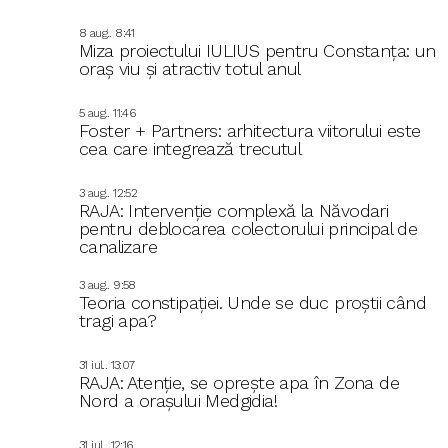
8 aug.. 8:41
Miza proiectului IULIUS pentru Constanța: un
oraș viu și atractiv totul anul
5 aug.. 11:46
Foster + Partners: arhitectura viitorului este
cea care integrează trecutul
3 aug.. 12:52
RAJA: Intervenție complexă la Năvodari
pentru deblocarea colectorului principal de
canalizare
3 aug.. 9:58
Teoria constipației. Unde se duc proștii când
tragi apa?
31 iul.. 13:07
RAJA: Atenție, se oprește apa în Zona de
Nord a orașului Medgidia!
31 iul.. 12:16