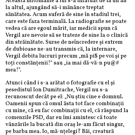
Această mitomanie a lui s-a infatuat de la un an
la altul, ajungând să-i mănânce treptat
sănătatea. Acum suferă de sine în stadiul trei,
care este faza terminală. La radiografie se poate
vedea că are egoul mărit, iar medicii spun că
Vergil are nevoie să se trateze de sine la o clinică
din străinătate. Surse de neîncredere și extrem
de dubioase ne-au transmis că, la internare,
Vergil debita lucruri precum „mă pi$ pe voi și pe
toți constănțenii!“ sau „ia mai dă-vă-n pu@#
mea!“.
Atunci când i s-a arătat o fotografie cu el și
pesedistul Ion Dumitrache, Vergil nu s-a
recunoscut decât pe el: „Nu știu cine e domnul.
Oamenii spun că omul ăsta tot face combinații
cu mine, că eu fac combinații cu el, că răspund la
comenzile PSD, dar eu îmi amintesc că toate
vânzările la bucată din oraș le-am făcut singur,
pe barba mea. Io, mă-nțelegi? Băi, creatură