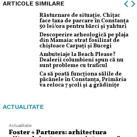
ARTICOLE SIMILARE
Răsturnare de situație. Chițac
face taxa de parcare în Constanța
50 lei/ora pentru bărci și yahturi
Descoperire arheologică pe plaja
din Mamaia: strat fosilizat de
chiștoace Carpați și Bucegi
Ambuteiaje la Beach Please?
Dealerii columbieni spun că nu
sunt probleme cu traficul
Ca să poată funcționa sălile de
păcănele în Constanța, Primăria
va reloca 7 școli și 4 grădinițe
ACTUALITATE
Actualitate
Foster + Partners: arhitectura