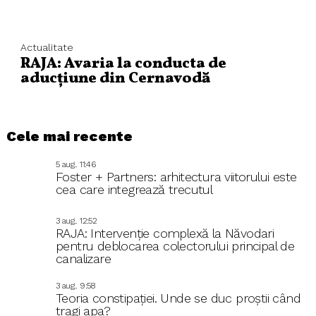
Actualitate
RAJA: Avaria la conducta de
aducțiune din Cernavodă
Cele mai recente
5 aug.. 11:46
Foster + Partners: arhitectura viitorului este
cea care integrează trecutul
3 aug.. 12:52
RAJA: Intervenție complexă la Năvodari
pentru deblocarea colectorului principal de
canalizare
3 aug.. 9:58
Teoria constipației. Unde se duc proștii când
tragi apa?