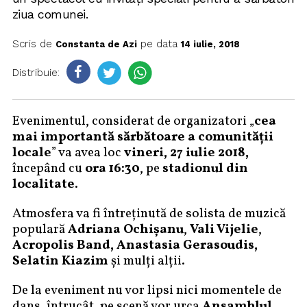
ziua comunei.
Scris de
pe data
Constanta de Azi
14 iulie, 2018
Distribuie:
Evenimentul, considerat de organizatori „
cea
mai importantă sărbătoare a comunității
locale
” va avea loc
vineri, 27 iulie 2018,
începând cu
ora 16:30
, pe
stadionul din
localitate
.
Atmosfera va fi întreținută de solista de muzică
populară
Adriana Ochișanu
,
Vali Vijelie
,
Acropolis Band, Anastasia Gerasoudis,
Selatin Kiazim
și mulți alții.
De la eveniment nu vor lipsi nici momentele de
dans, întrucât, pe scenă vor urca
Ansamblul