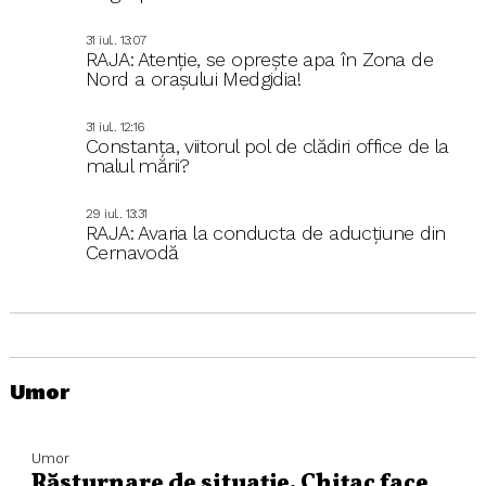
31 iul.. 13:07
RAJA: Atenție, se oprește apa în Zona de
Nord a orașului Medgidia!
31 iul.. 12:16
Constanța, viitorul pol de clădiri office de la
malul mării?
29 iul.. 13:31
RAJA: Avaria la conducta de aducțiune din
Cernavodă
Umor
Umor
Răsturnare de situație. Chițac face