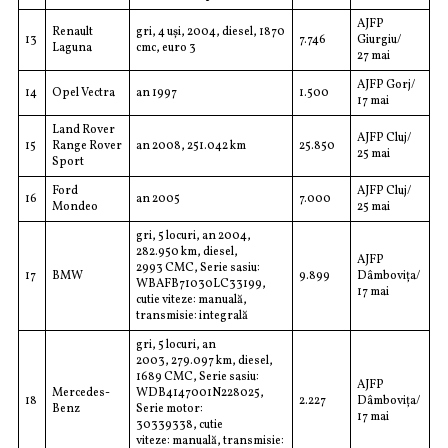
AJFP
Renault
gri, 4 uși, 2004, diesel, 1870
13
7.746
Giurgiu/
Laguna
cmc, euro 3
27 mai
AJFP Gorj/
14
Opel Vectra
an 1997
1.500
17 mai
Land Rover
AJFP Cluj/
15
Range Rover
an 2008, 251.042 km
25.850
25 mai
Sport
Ford
AJFP Cluj/
16
an 2005
7.000
Mondeo
25 mai
gri, 5 locuri, an 2004,
282.950 km, diesel,
AJFP
2993 CMC, Serie sasiu:
17
BMW
9.899
Dâmbovița/
WBAFB71030LC33199,
17 mai
cutie viteze: manuală,
transmisie: integrală
gri, 5 locuri, an
2003, 279.097 km, diesel,
1689 CMC, Serie sasiu:
AJFP
Mercedes-
WDB4147001N228025,
18
2.227
Dâmbovița/
Benz
Serie motor:
17 mai
30339338, cutie
viteze: manuală, transmisie: