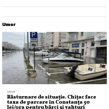
Umor
Umor
Răsturnare de situație. Chițac face
taxa de parcare în Constanța 50
lei/ora pentru bărci și yahturi