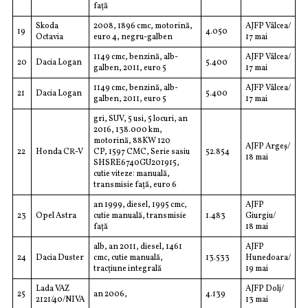
față
Skoda
2008, 1896 cmc, motorină,
AJFP Vâlcea/
19
4.050
Octavia
euro 4, negru-galben
17 mai
1149 cmc, benzină, alb-
AJFP Vâlcea/
20
Dacia Logan
5.400
galben, 2011, euro 5
17 mai
1149 cmc, benzină, alb-
AJFP Vâlcea/
21
Dacia Logan
5.400
galben, 2011, euro 5
17 mai
gri, SUV, 5 usi, 5 locuri, an
2016, 138.000 km,
motorină, 88KW 120
AJFP Argeș/
22
Honda CR-V
CP, 1597 CMC, Serie sasiu
52.854
18 mai
SHSRE6740GU201915,
cutie viteze: manuală,
transmisie față, euro 6
an 1999, diesel, 1995 cmc,
AJFP
23
Opel Astra
cutie manuală, transmisie
1.483
Giurgiu/
față
18 mai
alb, an 2011, diesel, 1461
AJFP
24
Dacia Duster
cmc, cutie manuală,
13.533
Hunedoara/
tracțiune integrală
19 mai
Lada VAZ
AJFP Dolj/
25
an 2006,
4.139
2121/40/NIVA
13 mai