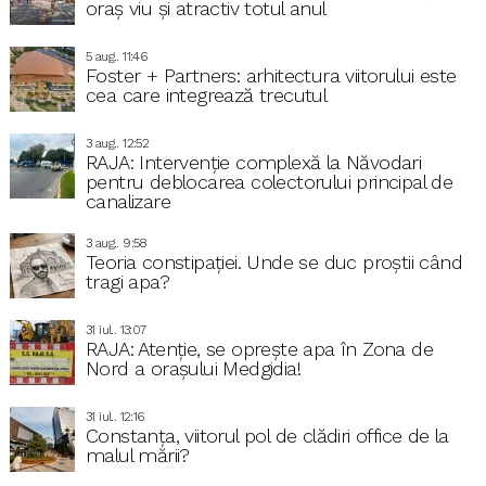
oraș viu și atractiv totul anul
5 aug.. 11:46
Foster + Partners: arhitectura viitorului este
cea care integrează trecutul
3 aug.. 12:52
RAJA: Intervenție complexă la Năvodari
pentru deblocarea colectorului principal de
canalizare
3 aug.. 9:58
Teoria constipației. Unde se duc proștii când
tragi apa?
31 iul.. 13:07
RAJA: Atenție, se oprește apa în Zona de
Nord a orașului Medgidia!
31 iul.. 12:16
Constanța, viitorul pol de clădiri office de la
malul mării?