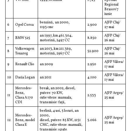
5
VW Golf
1999, benzină
1.725
Speciale
Regional
Brasov/7
iunie
benzină, an 2000,
AJFP Cluj/
6
Opel Corsa
2.900
1193 cmc
27 mai
an 1997, km 461.304,
AJFP Cluj/
7
BMW 525
8.850
motorină, 2497 CC
26 mai
Volkswagen
an 2013, km 211.369,
AJFP Cluj/
8
52.900
Touareg
motorină, 2967 CC
26 mai
AJFP Vâlcea/
9
Renault Clio
an 2009
2.950
17 mai
AJFP Vâlcea/
10
Dacia Logan
an 2011
4.100
17 mai
Mercedes-
break, an 2002, diesel,
Benz,
putere: 70 KW,
AJFP Argeș/
11
2.533
Clasa A 170
cutie viteze: manuala,
25 mai
CDI
transmisie: față,
berlină, 4 usi, 5 locuri, an
Mercedes-
2000,
AJFP Argeș/
12
Benz, model
diesel, putere: 85 KW, 2151
5.066
25 mai
Clasa E
CMC, cutie viteze: manuală,
transmisie: spate