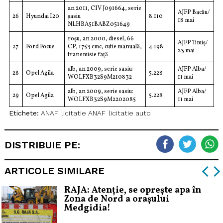
an 2011, CIV J091664, serie
AJFP Bacău/
26
Hyundai I20
șasiu
8.110
18 mai
NLHBA51BABZ051649
roșu, an 2000, diesel, 66
AJFP Timiș/
27
Ford Focus
CP, 1753 cmc, cutie manuală,
4.198
23 mai
transmisie față
alb, an 2009, serie sasiu:
AJFP Alba/
28
Opel Agila
5.228
WOLFXB32S9M210832
11 mai
alb, an 2009, serie sasiu:
AJFP Alba/
29
Opel Agila
5.228
WOLFXB32S9M2202085
11 mai
Etichete:
ANAF
licitatie ANAF
licitatie auto
DISTRIBUIE PE:
ARTICOLE SIMILARE
RAJA: Atenție, se oprește apa în
Zona de Nord a orașului
Medgidia!