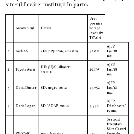
site-ul fiecărei instituții în parte.
Preț
pornire
Autovehicul
Detalii
licitație
(exclusiv
TVA) lei
AJFP
1
Audi A6
4F/LBPJF1/A6, albastru
41.071
Iași/18
mai
AJFP
HE15U(A), albastru,
2
Toyota Auris
29.195
Iași/18
an 2011
mai
AJFP
3
Dacia Duster
SD, negru, 2012
23.752
Iași/18
mai
AJFP
4
Dacia Logan
SD LSDAE, 2006
4.946
Dâmbovița/
19 mai
Serviciul
Executari
Silite Cazuri