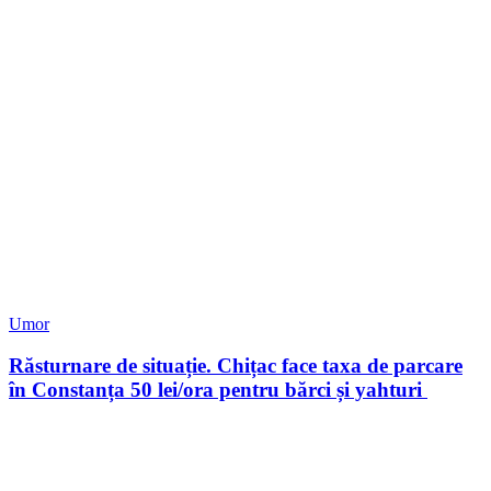
Umor
Răsturnare de situație. Chițac face taxa de parcare
în Constanța 50 lei/ora pentru bărci și yahturi