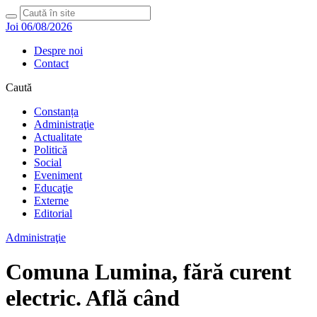
Joi 06/08/2026
Despre noi
Contact
Caută
Constanța
Administraţie
Actualitate
Politică
Social
Eveniment
Educaţie
Externe
Editorial
Administraţie
Comuna Lumina, fără curent
electric. Află când