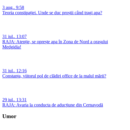
3 aug.. 9:58
Teoria constipației. Unde se duc proștii când tragi apa?
31 iul.. 13:07
RAJA: Atenție, se oprește apa în Zona de Nord a orașului
Medgidia!
31 iul.. 12:16
Constanța, viitorul pol de clădiri office de la malul mării?
29 iul.. 13:31
RAJA: Avaria la conducta de aducțiune din Cernavodă
Umor