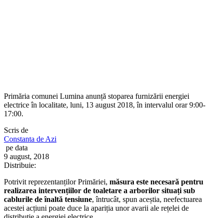
Primăria comunei Lumina anunță stoparea furnizării energiei
electrice în localitate, luni, 13 august 2018, în intervalul orar 9:00-
17:00.
Scris de
Constanta de Azi
pe data
9 august, 2018
Distribuie:
Potrivit reprezentanților Primăriei,
măsura este necesară pentru
realizarea intervențiilor de toaletare a arborilor situați sub
cablurile de înaltă tensiune
, întrucât, spun aceștia, neefectuarea
acestei acțiuni poate duce la apariția unor avarii ale rețelei de
distribuție a energiei electrice.