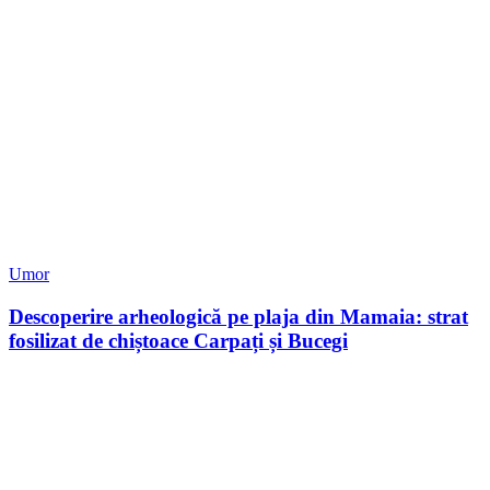
Umor
Descoperire arheologică pe plaja din Mamaia: strat
fosilizat de chiștoace Carpați și Bucegi