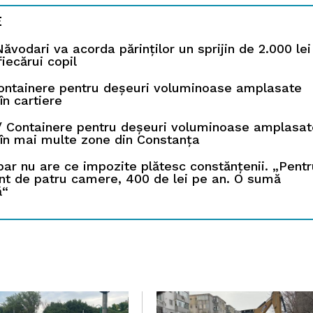
E
ăvodari va acorda părinților un sprijin de 2.000 lei
iecărui copil
Containere pentru deșeuri voluminoase amplasate
în cartiere
 Containere pentru deșeuri voluminoase amplasat
în mai multe zone din Constanța
bar nu are ce impozite plătesc constănțenii. „Pent
t de patru camere, 400 de lei pe an. O sumă
ă“