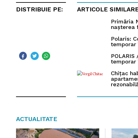
DISTRIBUIE PE:
ARTICOLE SIMILAR
Primăria N
nașterea f
Polaris: 
temporar 
POLARIS /
temporar 
Chițac ha
apartamen
rezonabil
ACTUALITATE