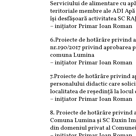
Serviciului de alimentare cu apă
teritoriale membre ale ADI Apă 
își desfășoară activitatea SC RA
– inițiator Primar Ioan Roman
6.Proiecte de hotărâre privind 
nr.190/2017 privind aprobarea p
comuna Lumina
– inițiator Primar Ioan Roman
7.Proiecte de hotărâre privind 
personalului didactic care solic
localitatea de reședință la locu
– inițiator Primar Ioan Roman
8. Proiecte de hotărâre privind 
Comuna Lumina și SC Euxin Impex
din domeniul privat al Comunei 
– inițiator Primar Ioan Roman