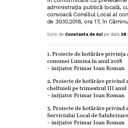
În conformitate cu prevederile 
administrația publică locală, c
convoacă Consiliul Local al co
de 30.10.2018, ora 17, în Cămin
Scris de
Constanta de Azi
pe data
28 
1. Proiecte de hotărâre privința 
comunei Lumina în anul 2018
– inițiator Primar Ioan Roman
2. Proiecte de hotărâre privind 
cheltuieli pe trimestrul III anul
– inițiator Primar Ioan Roman
3. Proiecte de hotărâre privind 
Serviciului Local de Salubriza
– inițiator Primar Ioan Roman