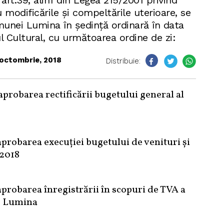
art.39, alin1 din Legea 215/2001 privind
u modificările și compeltările uterioare, se
munei Lumina în ședință ordinară în data
ul Cultural, cu următoarea ordine de zi:
octombrie, 2018
Distribuie:
aprobarea rectificării bugetului general al
aprobarea execuției bugetului de venituri și
 2018
aprobarea înregistrării în scopuri de TVA a
re Lumina