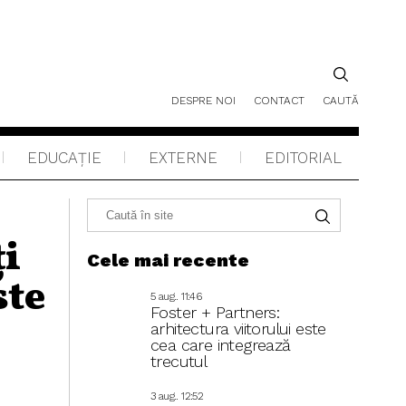
DESPRE NOI
CONTACT
CAUTĂ
EDUCAŢIE
EXTERNE
EDITORIAL
ți
Cele mai recente
ste
5 aug.. 11:46
Foster + Partners:
arhitectura viitorului este
cea care integrează
trecutul
3 aug.. 12:52