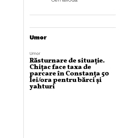
Umor
Umor
Răsturnare de situație.
Chițac face taxa de
parcare în Constanța 50
lei/ora pentru bărci și
yahturi