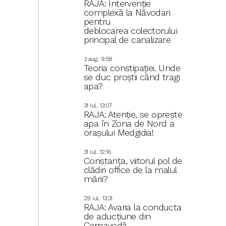
RAJA: Intervenție
complexă la Năvodari
pentru
deblocarea colectorului
principal de canalizare
3 aug.. 9:58
Teoria constipației. Unde
se duc proștii când tragi
apa?
31 iul.. 13:07
RAJA: Atenție, se oprește
apa în Zona de Nord a
orașului Medgidia!
31 iul.. 12:16
Constanța, viitorul pol de
clădiri office de la malul
mării?
29 iul.. 13:31
RAJA: Avaria la conducta
de aducțiune din
Cernavodă