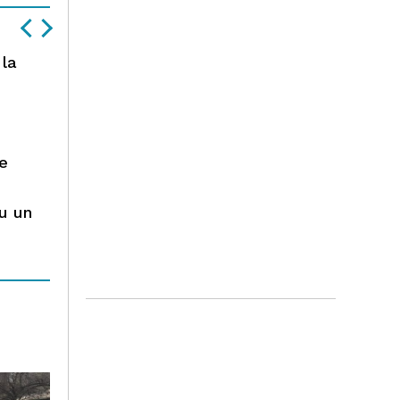
 la
e
ru un