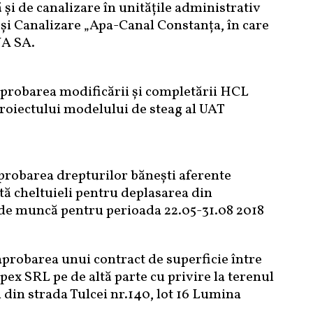
 și de canalizare în unitățile administrativ
și Canalizare „Apa-Canal Constanța, în care
JA SA.
aprobarea modificării și completării HCL
roiectului modelului de steag al UAT
aprobarea drepturilor bănești aferente
ită cheltuieli pentru deplasarea din
l de muncă pentru perioada 22.05-31.08 2018
aprobarea unui contract de superficie între
 SRL pe de altă parte cu privire la terenul
din strada Tulcei nr.140, lot 16 Lumina