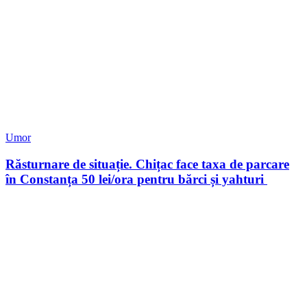
Umor
Răsturnare de situație. Chițac face taxa de parcare
în Constanța 50 lei/ora pentru bărci și yahturi