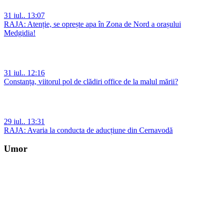
31 iul.. 13:07
RAJA: Atenție, se oprește apa în Zona de Nord a orașului
Medgidia!
31 iul.. 12:16
Constanța, viitorul pol de clădiri office de la malul mării?
29 iul.. 13:31
RAJA: Avaria la conducta de aducțiune din Cernavodă
Umor