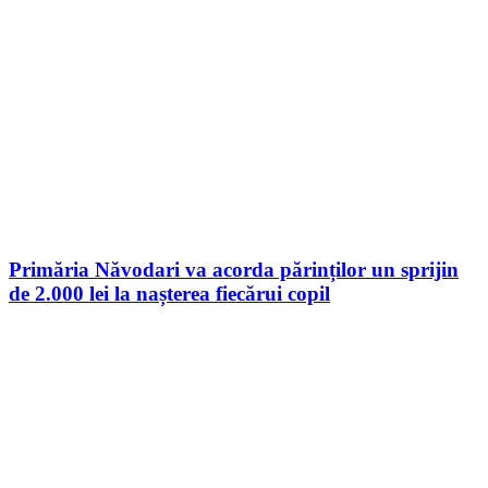
Primăria Năvodari va acorda părinților un sprijin
de 2.000 lei la nașterea fiecărui copil