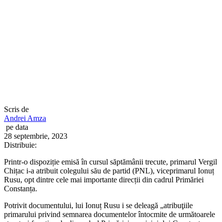
Scris de
Andrei Amza
pe data
28 septembrie, 2023
Distribuie:
Printr-o dispoziție emisă în cursul săptămânii trecute, primarul Vergil
Chițac i-a atribuit colegului său de partid (PNL), viceprimarul Ionuț
Rusu, opt dintre cele mai importante direcții din cadrul Primăriei
Constanța.
Potrivit documentului, lui Ionuț Rusu i se deleagă „atribuţiile
primarului privind semnarea documentelor întocmite de următoarele