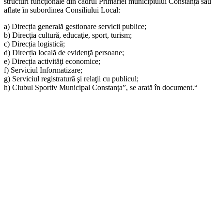
structuri funcţionale din cadrul Primăriei municipiului Constanța sau
aflate în subordinea Consiliului Local:
a) Direcția generală gestionare servicii publice;
b) Direcția cultură, educaţie, sport, turism;
c) Direcția logistică;
d) Direcția locală de evidenţă persoane;
e) Direcția activităţi economice;
f) Serviciul Informatizare;
g) Serviciul registratură şi relaţii cu publicul;
h) Clubul Sportiv Municipal Constanţa”, se arată în document.“