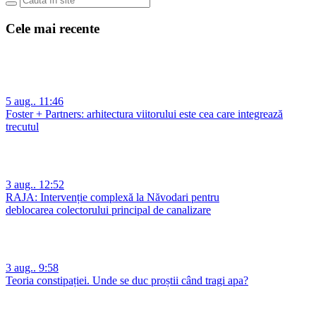
Cele mai recente
5 aug.. 11:46
Foster + Partners: arhitectura viitorului este cea care integrează
trecutul
3 aug.. 12:52
RAJA: Intervenție complexă la Năvodari pentru
deblocarea colectorului principal de canalizare
3 aug.. 9:58
Teoria constipației. Unde se duc proștii când tragi apa?