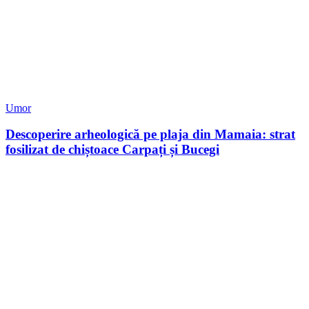
Umor
Descoperire arheologică pe plaja din Mamaia: strat
fosilizat de chiștoace Carpați și Bucegi