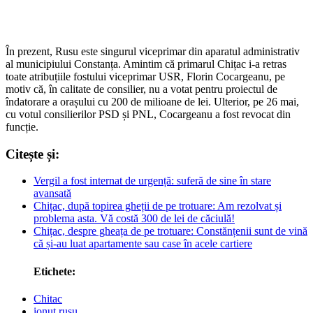
În prezent, Rusu este singurul viceprimar din aparatul administrativ
al municipiului Constanța. Amintim că primarul Chițac i-a retras
toate atribuțiile fostului viceprimar USR, Florin Cocargeanu, pe
motiv că, în calitate de consilier, nu a votat pentru proiectul de
îndatorare a orașului cu 200 de milioane de lei. Ulterior, pe 26 mai,
cu votul consilierilor PSD și PNL, Cocargeanu a fost revocat din
funcție.
Citește și:
Vergil a fost internat de urgență: suferă de sine în stare
avansată
Chițac, după topirea gheții de pe trotuare: Am rezolvat și
problema asta. Vă costă 300 de lei de căciulă!
Chițac, despre gheața de pe trotuare: Constănțenii sunt de vină
că și-au luat apartamente sau case în acele cartiere
Etichete:
Chitac
ionut rusu