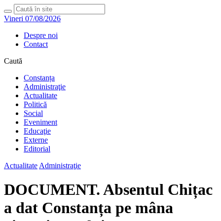
Vineri 07/08/2026
Despre noi
Contact
Caută
Constanța
Administraţie
Actualitate
Politică
Social
Eveniment
Educaţie
Externe
Editorial
Actualitate
Administraţie
DOCUMENT. Absentul Chițac
a dat Constanța pe mâna