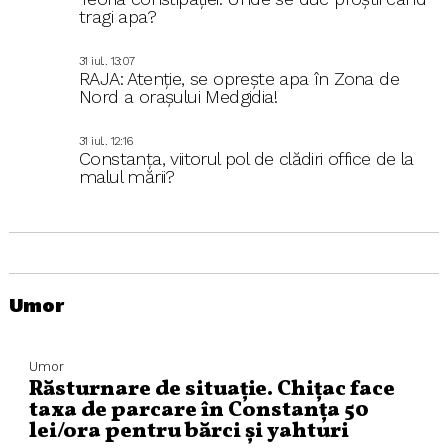
tragi apa?
31 iul.. 13:07
RAJA: Atenție, se oprește apa în Zona de
Nord a orașului Medgidia!
31 iul.. 12:16
Constanța, viitorul pol de clădiri office de la
malul mării?
Umor
Umor
Răsturnare de situație. Chițac face
taxa de parcare în Constanța 50
lei/ora pentru bărci și yahturi