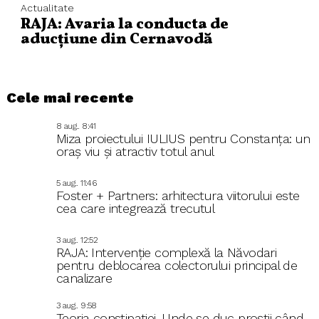
Actualitate
RAJA: Avaria la conducta de
aducțiune din Cernavodă
Cele mai recente
8 aug.. 8:41
Miza proiectului IULIUS pentru Constanța: un
oraș viu și atractiv totul anul
5 aug.. 11:46
Foster + Partners: arhitectura viitorului este
cea care integrează trecutul
3 aug.. 12:52
RAJA: Intervenție complexă la Năvodari
pentru deblocarea colectorului principal de
canalizare
3 aug.. 9:58
Teoria constipației. Unde se duc proștii când