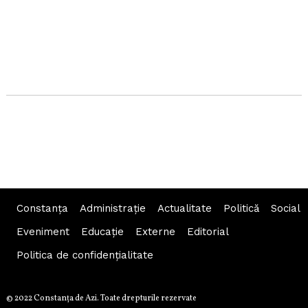
Constanța
Administraţie
Actualitate
Politică
Social
Eveniment
Educaţie
Externe
Editorial
Politica de confidențialitate
© 2022 Constanţa de Azi. Toate drepturile rezervate