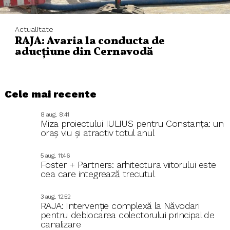
Actualitate
RAJA: Avaria la conducta de
aducțiune din Cernavodă
Cele mai recente
8 aug.. 8:41
Miza proiectului IULIUS pentru Constanța: un
oraș viu și atractiv totul anul
5 aug.. 11:46
Foster + Partners: arhitectura viitorului este
cea care integrează trecutul
3 aug.. 12:52
RAJA: Intervenție complexă la Năvodari
pentru deblocarea colectorului principal de
canalizare