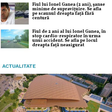
Fiul lui Ionel Ganea (2 ani), șanse
minime de supravițuire. Se afla
pe scaunul dreapta față fără
centură
Fiul de 2 ani al lui Ionel Ganea, în
stop cardio-respirator în urma
unui accident. Se afla pe locul
dreapta față neasigurat
ACTUALITATE