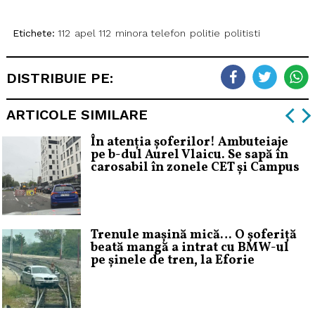
Etichete:
112
apel 112
minora telefon
politie
politisti
DISTRIBUIE PE:
ARTICOLE SIMILARE
În atenția șoferilor! Ambuteiaje
pe b-dul Aurel Vlaicu. Se sapă în
carosabil în zonele CET și Campus
Trenule mașină mică… O șoferiță
beată mangă a intrat cu BMW-ul
pe șinele de tren, la Eforie