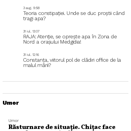
3 aug.. 9:58
Teoria constipației. Unde se duc proștii când
tragi apa?
31 iul.. 13:07
RAJA: Atenție, se oprește apa în Zona de
Nord a orașului Medgidia!
31 iul.. 12:16
Constanța, viitorul pol de clădiri office de la
malul mării?
Umor
Umor
Răsturnare de situație. Chițac face