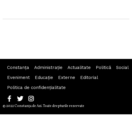
Constanța
Administraţie
Actualitate
Politică
Social
Eveniment
Educaţie
Externe
Editorial
Politica de confidențialitate
© 2022 Constanţa de Azi. Toate drepturile rezervate