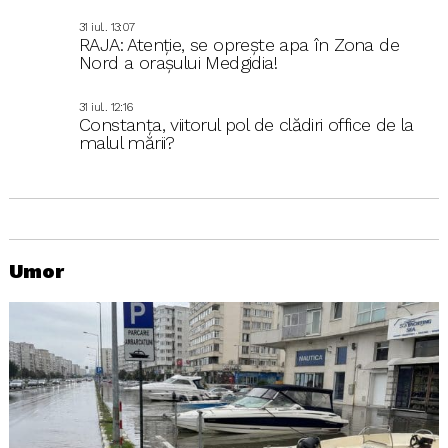
31 iul.. 13:07
RAJA: Atenție, se oprește apa în Zona de
Nord a orașului Medgidia!
31 iul.. 12:16
Constanța, viitorul pol de clădiri office de la
malul mării?
Umor