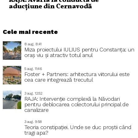
RAJA: Avaria la conducta de
aducțiune din Cernavodă
Cele mai recente
8 aug.. 8:41
Miza proiectului IULIUS pentru Constanța: un
oraș viu și atractiv totul anul
5 aug.. 11:46
Foster + Partners: arhitectura viitorului este
cea care integrează trecutul
3 aug.. 12:52
RAJA: Intervenție complexă la Năvodari
pentru deblocarea colectorului principal de
canalizare
3 aug.. 9:58
Teoria constipației. Unde se duc proștii când
tragi apa?