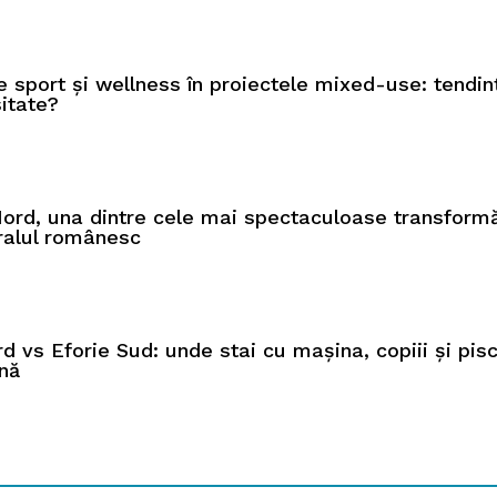
e sport și wellness în proiectele mixed-use: tendin
itate?
rd, una dintre cele mai spectaculoase transformă
oralul românesc
d vs Eforie Sud: unde stai cu mașina, copiii și pis
nă