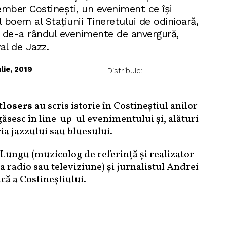
mber Costinești, un eveniment ce își
 boem al Stațiunii Tineretului de odinioară,
i de-a rândul evenimente de anvergură,
al de Jazz.
ulie, 2019
Distribuie:
tlosers
au scris istorie în Costineștiul anilor
găsesc în line-up-ul evenimentului și, alături
ia jazzului sau bluesului.
 Lungu (muzicolog de referință și realizator
 radio sau televiziune) și jurnalistul Andrei
că a Costineștiului.