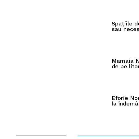
Spațiile d
sau neces
Mamaia No
de pe lit
Eforie Nor
la îndemâ