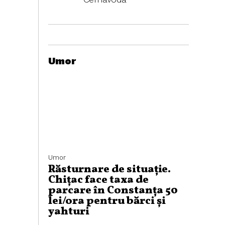
Umor
Umor
Răsturnare de situație.
Chițac face taxa de
parcare în Constanța 50
lei/ora pentru bărci și
yahturi