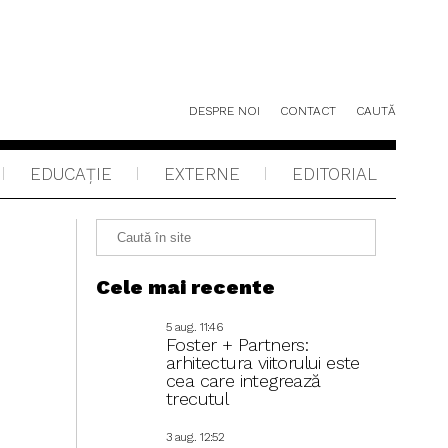
DESPRE NOI
CONTACT
CAUTĂ
EDUCAŢIE
EXTERNE
EDITORIAL
Cele mai recente
5 aug.. 11:46
Foster + Partners:
arhitectura viitorului este
cea care integrează
trecutul
3 aug.. 12:52