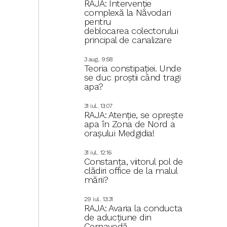
RAJA: Intervenție
complexă la Năvodari
pentru
deblocarea colectorului
principal de canalizare
3 aug.. 9:58
Teoria constipației. Unde
se duc proștii când tragi
apa?
31 iul.. 13:07
RAJA: Atenție, se oprește
apa în Zona de Nord a
orașului Medgidia!
31 iul.. 12:16
Constanța, viitorul pol de
clădiri office de la malul
mării?
29 iul.. 13:31
RAJA: Avaria la conducta
de aducțiune din
Cernavodă