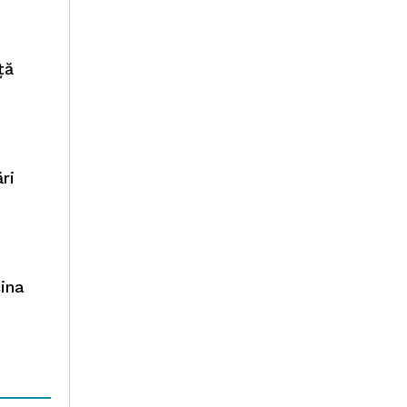
ță
ri
cina