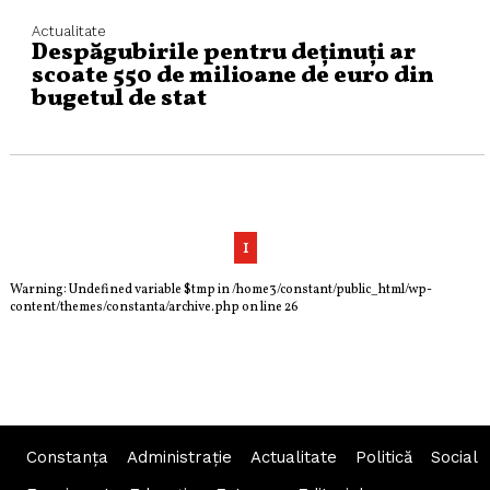
Actualitate
Despăgubirile pentru deținuți ar
scoate 550 de milioane de euro din
bugetul de stat
1
Warning
: Undefined variable $tmp in
/home3/constant/public_html/wp-
content/themes/constanta/archive.php
on line
26
Constanța
Administraţie
Actualitate
Politică
Social