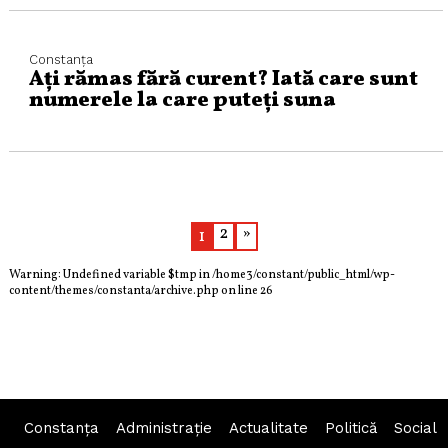
Constanța
Ați rămas fără curent? Iată care sunt
numerele la care puteți suna
2
»
1
Warning
: Undefined variable $tmp in
/home3/constant/public_html/wp-
content/themes/constanta/archive.php
on line
26
Constanța
Administraţie
Actualitate
Politică
Social