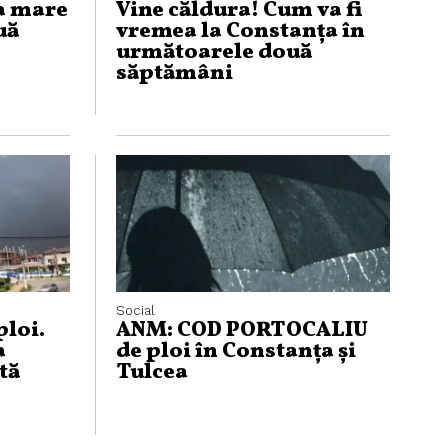
a mare
Vine căldura! Cum va fi
uă
vremea la Constanța în
următoarele două
săptămâni
Social
ploi.
ANM: COD PORTOCALIU
a
de ploi în Constanța și
tă
Tulcea