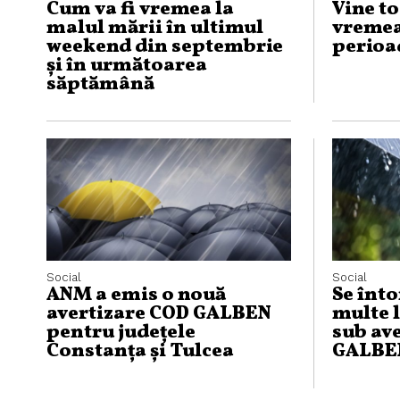
Cum va fi vremea la
Vine t
malul mării în ultimul
vremea
weekend din septembrie
perioa
și în următoarea
săptămână
Social
Social
ANM a emis o nouă
Se înto
avertizare COD GALBEN
multe l
pentru județele
sub av
Constanța și Tulcea
GALBE