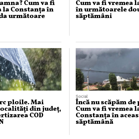
oamna? Cum va fi
Cum va fi vremea l
 la Constanța în
în următoarele do
da următoare
săptămâni
Social
rc ploile. Mai
Încă nu scăpăm de 
ocalități din județ,
Cum va fi vremea l
ertizarea COD
Constanța în aceas
N
săptămână