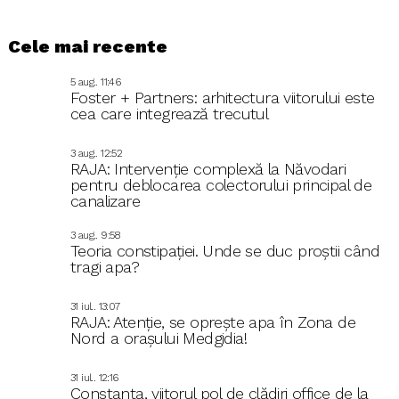
Cele mai recente
5 aug.. 11:46
Foster + Partners: arhitectura viitorului este
cea care integrează trecutul
3 aug.. 12:52
RAJA: Intervenție complexă la Năvodari
pentru deblocarea colectorului principal de
canalizare
3 aug.. 9:58
Teoria constipației. Unde se duc proștii când
tragi apa?
31 iul.. 13:07
RAJA: Atenție, se oprește apa în Zona de
Nord a orașului Medgidia!
31 iul.. 12:16
Constanța, viitorul pol de clădiri office de la