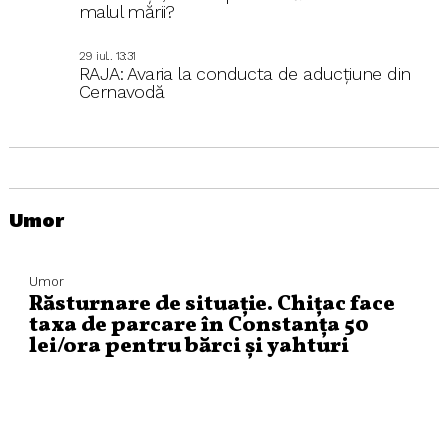
malul mării?
29 iul.. 13:31
RAJA: Avaria la conducta de aducțiune din
Cernavodă
Umor
Umor
Răsturnare de situație. Chițac face
taxa de parcare în Constanța 50
lei/ora pentru bărci și yahturi