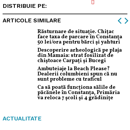
DISTRIBUIE PE:
ARTICOLE SIMILARE
Răsturnare de situație. Chițac
face taxa de parcare în Constanța
50 lei/ora pentru bărci și yahturi
Descoperire arheologică pe plaja
din Mamaia: strat fosilizat de
chiștoace Carpați și Bucegi
Ambuteiaje la Beach Please?
Dealerii columbieni spun că nu
sunt probleme cu traficul
Ca să poată funcționa sălile de
păcănele în Constanța, Primăria
va reloca 7 școli și 4 grădinițe
ACTUALITATE