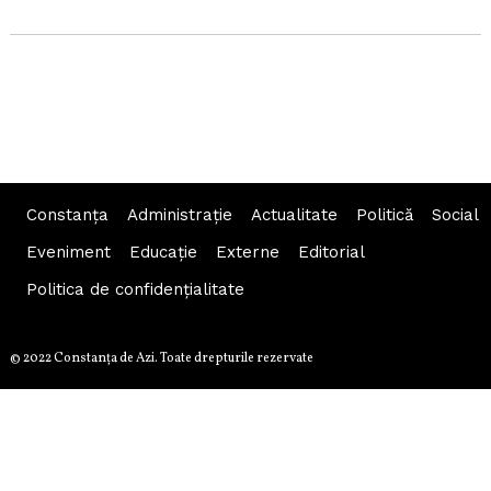
Constanța
Administraţie
Actualitate
Politică
Social
Eveniment
Educaţie
Externe
Editorial
Politica de confidențialitate
© 2022 Constanţa de Azi. Toate drepturile rezervate