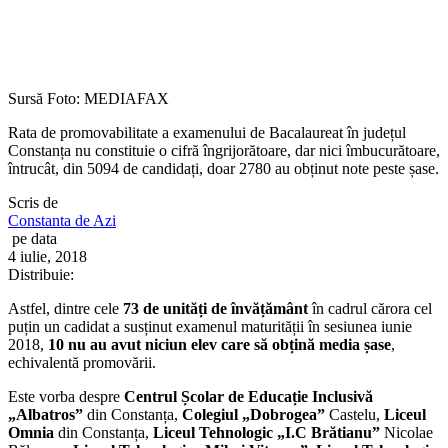
Sursă Foto: MEDIAFAX
Rata de promovabilitate a examenului de Bacalaureat în județul
Constanța nu constituie o cifră îngrijorătoare, dar nici îmbucurătoare,
întrucât, din 5094 de candidați, doar 2780 au obținut note peste șase.
Scris de
Constanta de Azi
pe data
4 iulie, 2018
Distribuie:
Astfel, dintre cele
73 de unități de învățământ
în cadrul cărora cel
puțin un cadidat a susținut examenul maturității în sesiunea iunie
2018,
10 nu au avut niciun elev care să obțină media șase
,
echivalentă promovării.
Este vorba despre
Centrul Școlar de Educație Inclusivă
„Albatros”
din Constanța,
Colegiul „Dobrogea”
Castelu,
Liceul
Omnia
din Constanța,
Liceul Tehnologic „I.C Brătianu”
Nicolae