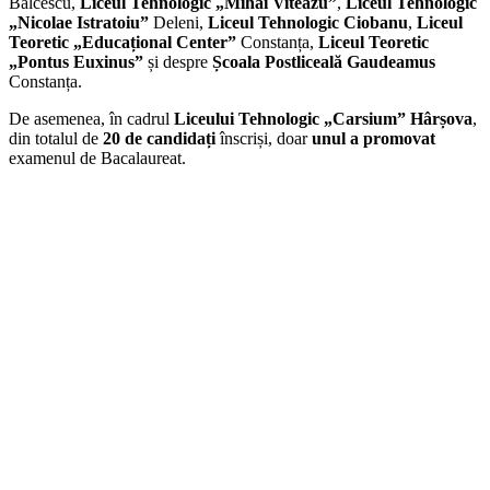
Bălcescu,
Liceul Tehnologic „Mihai Viteazu”
,
Liceul Tehnologic
„Nicolae Istratoiu”
Deleni,
Liceul Tehnologic Ciobanu
,
Liceul
Teoretic „Educațional Center”
Constanța,
Liceul Teoretic
„Pontus Euxinus”
și despre
Școala Postliceală Gaudeamus
Constanța.
De asemenea, în cadrul
Liceului Tehnologic „Carsium” Hârșova
,
din totalul de
20 de candidați
înscriși, doar
unul a promovat
examenul de Bacalaureat.