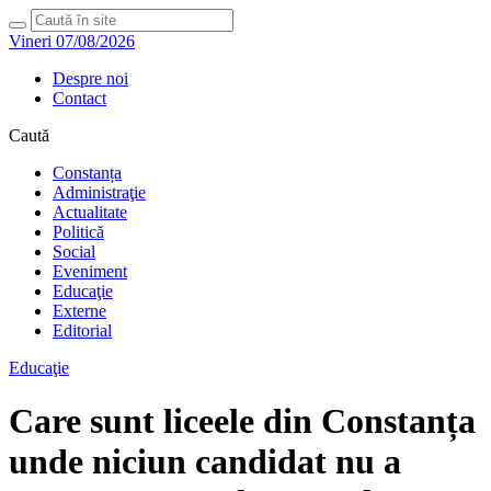
Vineri 07/08/2026
Despre noi
Contact
Caută
Constanța
Administraţie
Actualitate
Politică
Social
Eveniment
Educaţie
Externe
Editorial
Educaţie
Care sunt liceele din Constanța
unde niciun candidat nu a