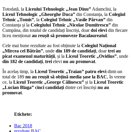
Totodată, la
Liceului Tehnologic „Jean Dinu”
Adamclisi, la
Liceul Tehnologic „Gheorghe Duca”
din Constanța, la
Colegiul
Tehnic „Tomis”
, la
Colegiul Tehnic „Vasile Pârvan”
din
Constanța și la
Colegiului Tehnic „Nicolae Dumitrescu”
din
Cumpăna, din totalul de candidați înscriși, doar
doi elevi
din fiecare
liceu menționat
au reușit să promoveze Bacalaureatul
.
Cele mai bune rezultate au fost obținute la
Colegiul Național
„Mircea cel Bătrân”
, unde
din 189 de candidați
, doar
trei au
picat examenul maturității
, și la
Liceul Teoretic „Ovidius”
, unde
din 182 de candidați
,
trei
elevi
nu au promovat
.
În acelaș timp, la
Liceul Teoretic „Traian”
patru elevi
dintr-un
total de 189
nu au reușit să obțină media șase la BAC
, în vreme
ce, la
Liceul Teoretic „George Călinescu”
și la
Liceul Teoretic
„Lucian Blaga”
cinci candidați
dintre cei înscriși
nu au
promovat
.
Etichete:
Bac 2018
rezultate BAC