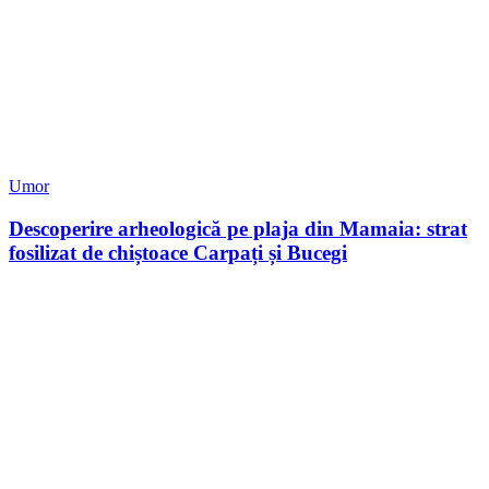
Umor
Descoperire arheologică pe plaja din Mamaia: strat
fosilizat de chiștoace Carpați și Bucegi