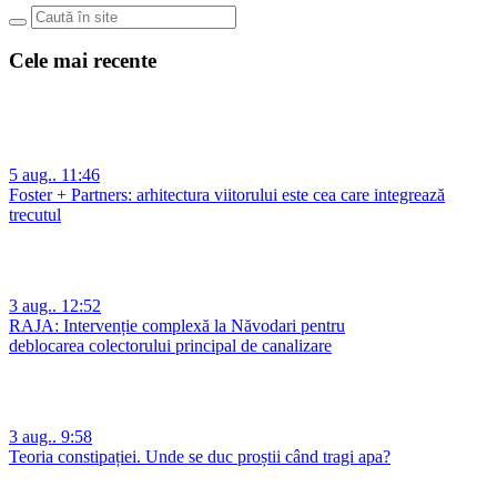
Cele mai recente
5 aug.. 11:46
Foster + Partners: arhitectura viitorului este cea care integrează
trecutul
3 aug.. 12:52
RAJA: Intervenție complexă la Năvodari pentru
deblocarea colectorului principal de canalizare
3 aug.. 9:58
Teoria constipației. Unde se duc proștii când tragi apa?