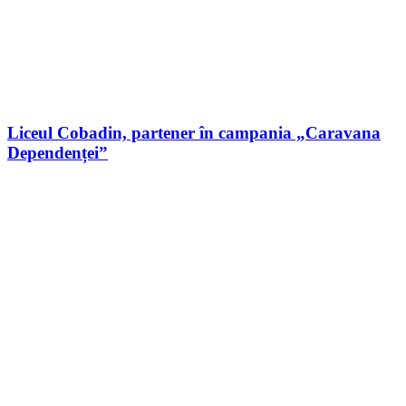
Liceul Cobadin, partener în campania „Caravana
Dependenței”