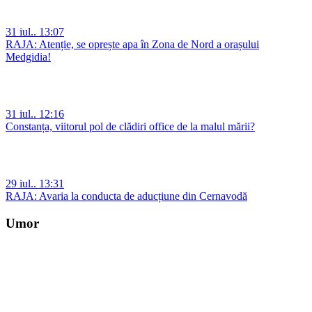
31 iul.. 13:07
RAJA: Atenție, se oprește apa în Zona de Nord a orașului
Medgidia!
31 iul.. 12:16
Constanța, viitorul pol de clădiri office de la malul mării?
29 iul.. 13:31
RAJA: Avaria la conducta de aducțiune din Cernavodă
Umor