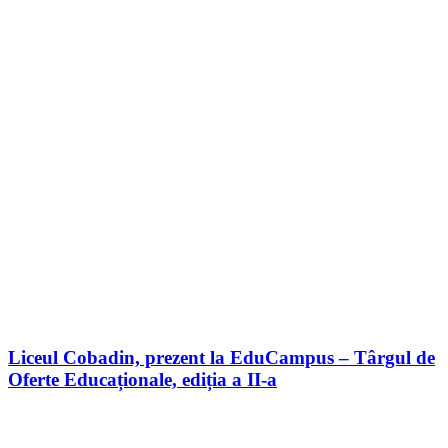
Liceul Cobadin, prezent la EduCampus – Târgul de
Oferte Educaționale, ediția a II-a