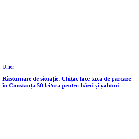
Umor
Răsturnare de situație. Chițac face taxa de parcare
în Constanța 50 lei/ora pentru bărci și yahturi